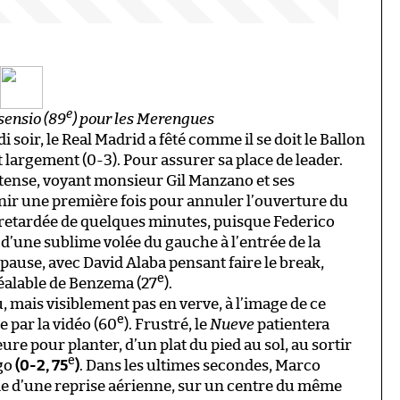
e
Asensio (89
) pour les Merengues
soir, le Real Madrid a fêté comme il se doit le Ballon
largement (0-3). Pour assurer sa place de leader.
ntense, voyant monsieur Gil Manzano et ses
nir une première fois pour annuler l’ouverture du
e retardée de quelques minutes, puisque Federico
e d’une sublime volée du gauche à l’entrée de la
 pause, avec David Alaba pensant faire le break,
e
éalable de Benzema (27
).
, mais visiblement pas en verve, à l’image de ce
e
 par la vidéo (60
). Frustré, le
Nueve
patientera
re pour planter, d’un plat du pied au sol, au sortir
e
ygo
(0-2, 75
)
. Dans les ultimes secondes, Marco
lade d’une reprise aérienne, sur un centre du même