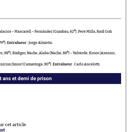
e
Palacios – Mascarell – Fernández (Gumbau, 62
), Pere Milla, Raúl Guti
e
79
).
Entraîneur :
Jorge Almirón.
e
e
z, 88
), Rüdiger, Nacho, Alaba (Nacho, 88
) – Valverde, Kroos (Asensio,
e
inícius Júnior (Camavinga, 80
).
Entraîneur :
Carlo Ancelotti.
 ans et demi de prison
 cet article.
ant
.