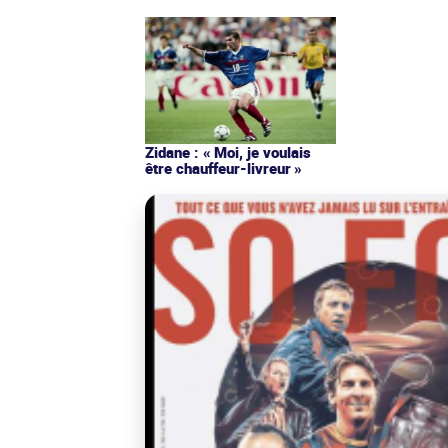
Zidane : « Moi, je voulais
être chauffeur-livreur »