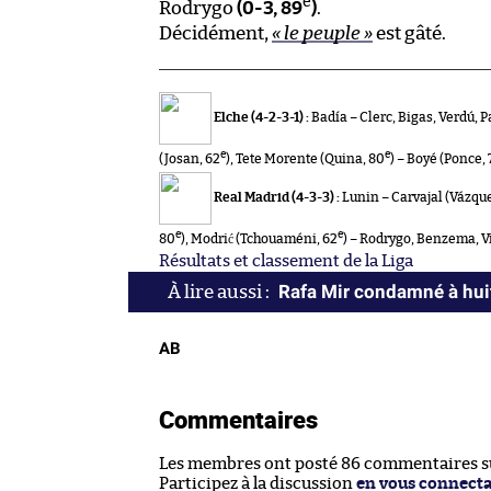
e
Rodrygo
(0-3, 89
)
.
Décidément,
« le peuple »
est gâté.
Elche (4-2-3-1) :
Badía – Clerc, Bigas, Verdú, 
e
e
(Josan, 62
), Tete Morente (Quina, 80
) – Boyé (Ponce, 
Real Madrid (4-3-3) :
Lunin – Carvajal (Vázque
e
e
80
), Modrić (Tchouaméni, 62
) – Rodrygo, Benzema, V
Résultats et classement de la Liga
Rafa Mir condamné à huit
AB
Commentaires
Les membres ont posté 86 commentaires sur
Participez à la discussion
en vous connect