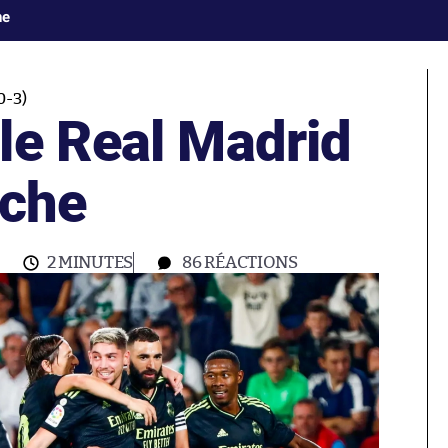
ne
0-3)
le Real Madrid
lche
2 MINUTES
86
RÉACTIONS