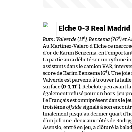
Elche 0-3 Real Madrid
e
e
Buts : Valverde (11
), Benzema (76
) et 
Au Martínez-Valero d’Elche ce mercredi 
d’or de Karim Benzema, en l’emportant 
La partie aura débuté sur un rythme i
assistants dans le camion VAR, interve
e
score de Karim Benzema (6
). Une joi
Valverde est parvenu à trouver la faill
e
surface
(0-1, 11
)
. Rebelote peu avant la
également refusé pour un hors-jeu pr
Le Français est omniprésent dans le jeu
troisième
offside
signalé à son encontre
finalement jusqu’au dernier quart d’heu
d’un joli une-deux aux côtés de Rodr
Asensio, entré en jeu, a clôturé la ba