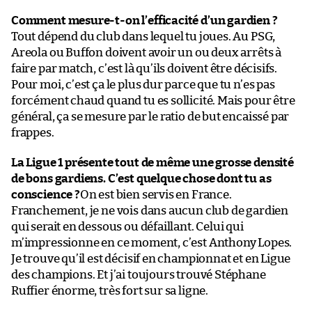
Comment mesure-t-on l’efficacité d’un gardien ?
Tout dépend du club dans lequel tu joues. Au PSG,
Areola ou Buffon doivent avoir un ou deux arrêts à
faire par match, c’est là qu’ils doivent être décisifs.
Pour moi, c’est ça le plus dur parce que tu n’es pas
forcément chaud quand tu es sollicité. Mais pour être
général, ça se mesure par le ratio de but encaissé par
frappes.
La Ligue 1 présente tout de même une grosse densité
de bons gardiens. C’est quelque chose dont tu as
conscience ?
On est bien servis en France.
Franchement, je ne vois dans aucun club de gardien
qui serait en dessous ou défaillant. Celui qui
m’impressionne en ce moment, c’est Anthony Lopes.
Je trouve qu’il est décisif en championnat et en Ligue
des champions. Et j’ai toujours trouvé Stéphane
Ruffier énorme, très fort sur sa ligne.