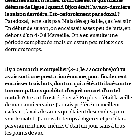
défenses assez friables. Toulouse est la quinzième
défense de Ligue 1 quand Dijon était l’avant-dernière
la saison dernière. Est-ce forcément paradoxal ?
Paradoxal, je ne sais pas. Mais désagréable, ça c’est sûr.
En début de saison, on encaissait assez peu de buts, en
dehors d’un 4-0 à Marseille. On a eu ensuite une
période compliquée, mais on est un peu mieux ces
derniers temps.
Il y a ce match Montpellier (3-0, le 27 octobre) où tu
avais sorti une prestation énorme, pour finalement
encaisser trois buts, dont un qui a été attribué contre
ton camp. Dans quel état d’esprit on sort d’un tel
match ?
On sort frustré, énervé. En plus, c’était la veille
de mon anniversaire. J’aurais préféré un meilleur
cadeau. J’avais des amis qui étaient descendus pour
voir le match. J’ai mis du temps à digérer et je n’étais
pas vraiment moi-même. C’était un jour sans à tous
les points de vue.