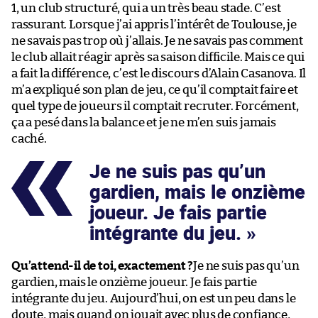
1, un club structuré, qui a un très beau stade. C’est
rassurant. Lorsque j’ai appris l’intérêt de Toulouse, je
ne savais pas trop où j’allais. Je ne savais pas comment
le club allait réagir après sa saison difficile. Mais ce qui
a fait la différence, c’est le discours d’Alain Casanova. Il
m’a expliqué son plan de jeu, ce qu’il comptait faire et
quel type de joueurs il comptait recruter. Forcément,
ça a pesé dans la balance et je ne m’en suis jamais
caché.
Je ne suis pas qu’un
gardien, mais le onzième
joueur. Je fais partie
intégrante du jeu.
Qu’attend-il de toi, exactement ?
Je ne suis pas qu’un
gardien, mais le onzième joueur. Je fais partie
intégrante du jeu. Aujourd’hui, on est un peu dans le
doute, mais quand on jouait avec plus de confiance,