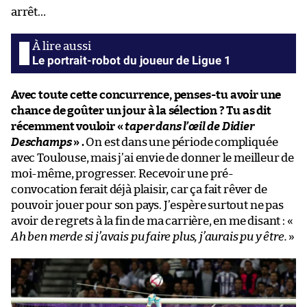
arrêt…
Le portrait-robot du joueur de Ligue 1
Avec toute cette concurrence, penses-tu avoir une
chance de goûter un jour à la sélection ? Tu as dit
récemment vouloir «
taper dans l’œil de Didier
Deschamps
» .
On est dans une période compliquée
avec Toulouse, mais j’ai envie de donner le meilleur de
moi-même, progresser. Recevoir une pré-
convocation ferait déjà plaisir, car ça fait rêver de
pouvoir jouer pour son pays. J’espère surtout ne pas
avoir de regrets à la fin de ma carrière, en me disant : «
Ah ben merde si j’avais pu faire plus, j’aurais pu y être.
»