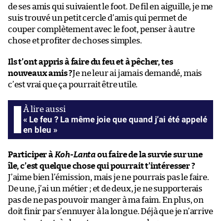
de ses amis qui suivaient le foot. De fil en aiguille, je me
suis trouvé un petit cercle d’amis qui permet de
couper complètement avec le foot, penser à autre
chose et profiter de choses simples.
Ils t’ont appris à faire du feu et à pêcher, tes
nouveaux amis ?
Je ne leur ai jamais demandé, mais
c’est vrai que ça pourrait être utile.
« Le feu ? La même joie que quand j’ai été appelé
en bleu »
Participer à
Koh-Lanta
ou faire de la survie sur une
île, c’est quelque chose qui pourrait t’intéresser ?
J’aime bien l’émission, mais je ne pourrais pas le faire.
De une, j’ai un métier ; et de deux, je ne supporterais
pas de ne pas pouvoir manger à ma faim. En plus, on
doit finir par s’ennuyer à la longue. Déjà que je n’arrive