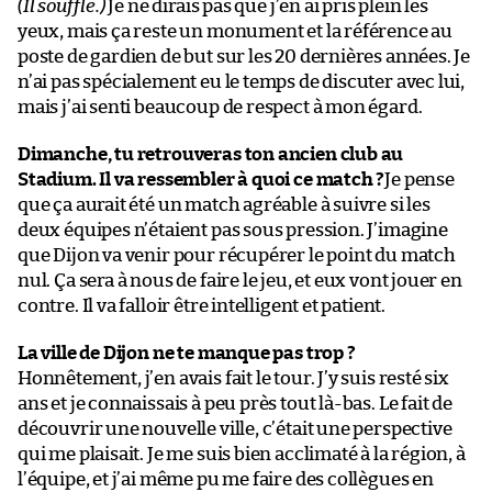
(Il souffle.)
Je ne dirais pas que j’en ai pris plein les
yeux, mais ça reste un monument et la référence au
poste de gardien de but sur les 20 dernières années. Je
n’ai pas spécialement eu le temps de discuter avec lui,
mais j’ai senti beaucoup de respect à mon égard.
Dimanche, tu retrouveras ton ancien club au
Stadium. Il va ressembler à quoi ce match ?
Je pense
que ça aurait été un match agréable à suivre si les
deux équipes n’étaient pas sous pression. J’imagine
que Dijon va venir pour récupérer le point du match
nul. Ça sera à nous de faire le jeu, et eux vont jouer en
contre. Il va falloir être intelligent et patient.
La ville de Dijon ne te manque pas trop ?
Honnêtement, j’en avais fait le tour. J’y suis resté six
ans et je connaissais à peu près tout là-bas. Le fait de
découvrir une nouvelle ville, c’était une perspective
qui me plaisait. Je me suis bien acclimaté à la région, à
l’équipe, et j’ai même pu me faire des collègues en