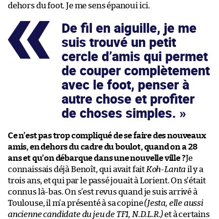
dehors du foot. Je me sens épanoui ici.
De fil en aiguille, je me
suis trouvé un petit
cercle d’amis qui permet
de couper complètement
avec le foot, penser à
autre chose et profiter
de choses simples.
Ce n’est pas trop compliqué de se faire des nouveaux
amis, en dehors du cadre du boulot, quand on a 28
ans et qu’on débarque dans une nouvelle ville ?
Je
connaissais déjà Benoît, qui avait fait
Koh-Lanta
il y a
trois ans, et qui par le passé jouait à Lorient. On s’était
connus là-bas. On s’est revus quand je suis arrivé à
Toulouse, il m’a présenté à sa copine
(Jesta, elle aussi
ancienne candidate du jeu de TF1, N.D.L.R.)
et à certains