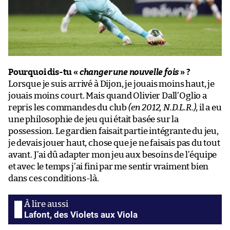
Pourquoi dis-tu «
changer une nouvelle fois
» ?
Lorsque je suis arrivé à Dijon, je jouais moins haut, je
jouais moins court. Mais quand Olivier Dall’Oglio a
repris les commandes du club
(en 2012, N.D.L.R.)
, il a eu
une philosophie de jeu qui était basée sur la
possession. Le gardien faisait partie intégrante du jeu,
je devais jouer haut, chose que je ne faisais pas du tout
avant. J’ai dû adapter mon jeu aux besoins de l’équipe
et avec le temps j’ai fini par me sentir vraiment bien
dans ces conditions-là.
Lafont, des Violets aux Viola