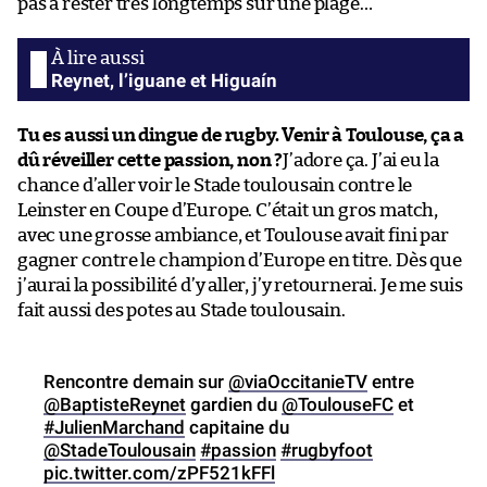
pas à rester très longtemps sur une plage…
Reynet, l’iguane et Higuaín
Tu es aussi un dingue de rugby. Venir à Toulouse, ça a
dû réveiller cette passion, non ?
J’adore ça. J’ai eu la
chance d’aller voir le Stade toulousain contre le
Leinster en Coupe d’Europe. C’était un gros match,
avec une grosse ambiance, et Toulouse avait fini par
gagner contre le champion d’Europe en titre. Dès que
j’aurai la possibilité d’y aller, j’y retournerai. Je me suis
fait aussi des potes au Stade toulousain.
Rencontre demain sur
@viaOccitanieTV
entre
@BaptisteReynet
gardien du
@ToulouseFC
et
#JulienMarchand
capitaine du
@StadeToulousain
#passion
#rugbyfoot
pic.twitter.com/zPF521kFFl