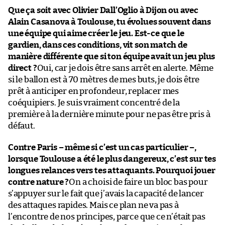
Que ça soit avec Olivier Dall’Oglio à Dijon ou avec
Alain Casanova à Toulouse, tu évolues souvent dans
une équipe qui aime créer le jeu. Est-ce que le
gardien, dans ces conditions, vit son match de
manière différente que si ton équipe avait un jeu plus
direct ?
Oui, car je dois être sans arrêt en alerte. Même
si le ballon est à 70 mètres de mes buts, je dois être
prêt à anticiper en profondeur, replacer mes
coéquipiers. Je suis vraiment concentré de la
première à la dernière minute pour ne pas être pris à
défaut.
Contre Paris – même si c’est un cas particulier –,
lorsque Toulouse a été le plus dangereux, c’est sur tes
longues relances vers tes attaquants. Pourquoi jouer
contre nature ?
On a choisi de faire un bloc bas pour
s’appuyer sur le fait que j’avais la capacité de lancer
des attaques rapides. Mais ce plan ne va pas à
l’encontre de nos principes, parce que ce n’était pas