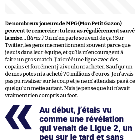
De nombreux joueurs de MPG (Mon Petit Gazon)
peuvent te remercier : tu leur as régulièrement sauvé
la mise…
(Rires.)
On m’en parle souvent de ça ! Sur
Twitter, les gens me mentionnent souvent parce que
je suis dans leur équipe, et qu’ils m’encouragent à
faire un gros match. J’ai créé une ligue avec des
copains et forcément j’ai voulu m’acheter. Sauf qu’un
de mes potes m’a acheté 70 millions d’euros. Je n’avais
pas pu rivaliser sur le coup et je ne m’attendais pas à ce
quelqu’un mette autant. Mais je pense que lui n’avait
vraiment rien compris au foot.
Au début, j’étais vu
comme une révélation
qui venait de Ligue 2, un
peu sur le tard et sans