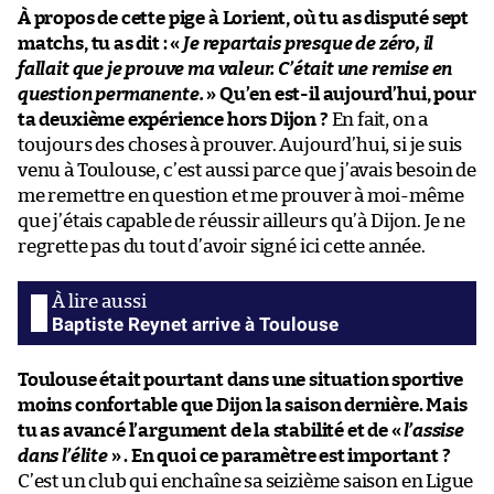
À propos de cette pige à Lorient, où tu as disputé sept
matchs, tu as dit : «
Je repartais presque de zéro, il
fallait que je prouve ma valeur. C’était une remise en
question permanente.
» Qu’en est-il aujourd’hui, pour
ta deuxième expérience hors Dijon ?
En fait, on a
toujours des choses à prouver. Aujourd’hui, si je suis
venu à Toulouse, c’est aussi parce que j’avais besoin de
me remettre en question et me prouver à moi-même
que j’étais capable de réussir ailleurs qu’à Dijon. Je ne
regrette pas du tout d’avoir signé ici cette année.
Baptiste Reynet arrive à Toulouse
Toulouse était pourtant dans une situation sportive
moins confortable que Dijon la saison dernière. Mais
tu as avancé l’argument de la stabilité et de «
l’assise
dans l’élite
» . En quoi ce paramètre est important ?
C’est un club qui enchaîne sa seizième saison en Ligue