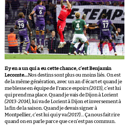
Il y en a un qui a eu cette chance, c’est Benjamin
Lecomte…
Nos destins sont plus ou moins liés. On est
de la même génération, avec un an d’écart et quand je
me blesse en équipe de France espoirs
(2013)
, c’est lui
qui prend ma place. Quand je vais de Dijon à Lorient
(2013-2014)
, lui va de Lorient à Dijon et inversement à
la fin de la saison. Quand je devais signer à
Montpellier, c’est lui qui y va
(2017)
… Ça nous fait rire
quand on en parle parce que ce n’est pas commun.