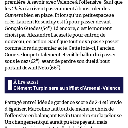
première. À savoir avec Valence à l’offensive. Sauf que
les
Chés
n’arrivent pas vraiment à bousculer des
Gunners
bien en place. Et lorsqu’un petit espace se
crée, Laurent Koscielny est là pour passer devant
e
Gonçalo Guedes (54
). Là encore, c’est le moment
choisi par Alexandre Lacazette pour entrer, de
nouveau, en action. Sauf que tout ne va pas se passer
comme lors du premier acte. Cette fois-ci, l’ancien
Gone se loupe totalement et voit le ballon lui passer
e
sous le nez (62
), avant de perdre son duel à bout
e
portant devant Neto (66
).
Clément Turpin sera au sifflet d’Arsenal-Valence
Partagé entre l’idée de garder ce score de 2-1 et l’envie
d’égaliser, Marcelino fait tout de même le choix de
l’offensive en balançant Kevin Gameiro sur la pelouse.
Un changement qui aurait pu être payant, mais