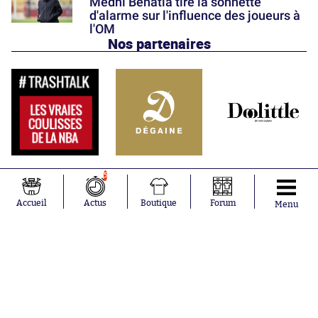
Medhi Benatia tire la sonnette
d'alarme sur l'influence des joueurs à
l'OM
Nos partenaires
5
Accueil
Actus
Boutique
Forum
Menu
Abonnements
Contacts
La boutique SO PRESS
Mentions légales
Conditions générales d'utilisation
Publicité
Consentement RGPD
Recrutement