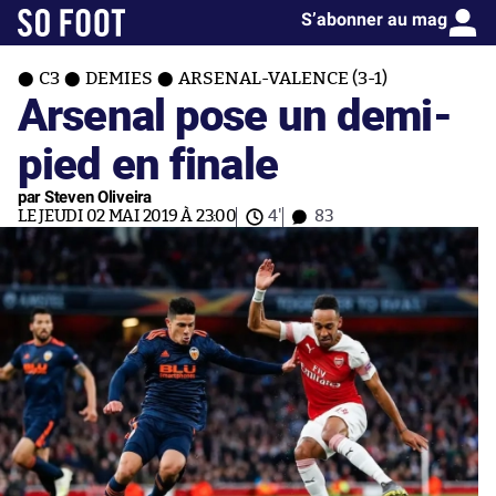
S’abonner au mag
C3
DEMIES
ARSENAL-VALENCE (3-1)
Arsenal pose un demi-
pied en finale
par Steven Oliveira
LE JEUDI 02 MAI 2019 À 23:00
4'
83