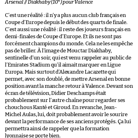
e
Arsenal // Diakhaby (10
) pour Valence
C’est une réalité : il n’y a plus aucun club français en
Coupe d’Europe depuis le début des quarts de finale.
C’est aussi une réalité : il reste des joueurs français en
demi-finales de Coupe d’Europe. Et ils ne sont pas
forcément champions du monde. Cela ne les empêche
pas de briller. À l’image de Mouctar Diakhaby,
sentinelle d’un soir, qui est venu rappeler au public de
l’Emirates Stadium qu’il aimait marquer en Ligue
Europa. Mais surtout d’Alexandre Lacazette qui
permet, avec son doublé, de mettre Arsenal en bonne
position avant la manche retour à Valence. Devant son
écran de télévision, Didier Deschamps était
probablement sur l’autre chaîne pour regarder ses
chouchous Kanté et Giroud. En revanche, Jean-
Michel Aulas, lui, doit probablement avoir le sourire
devant la performance de ses anciens protégés. Ça lui
permettra ainsi de rappeler que la formation
lyonnaise se porte bien.