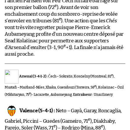
l’ancien Parisien voit Petr Čech lui faire barrage sur
e
son premier ballon (72
). Avant de voir son
enchaînement coup du sombrero-reprise de volée
e
s’envoler en tribunes (81
). Une action que les
Chés
vont très vite regretter puisque Pierre-Emerick
Aubameyang profite d’un nouveau centre déposé par
Sead Kolašinac pour permettre aux supporters
e
d’Arsenal d’exulter (3-1, 90
+1). La finale n’a jamais été
aussi proche.
e
Arsenal (3-4-1-2) :
Čech – Sokratis, Koscielny (Montreal, 81
),
e
Mustafi – Maitland-Niles, Xhaka, Guendouzi (Torreira, 58
), Kolašinac – Özil
e
(Mkhitaryan, 75
)- Lacazette, Aubameyang.
Entraîneur :
Unai Emery.
Valence (5-4-1) :
Neto – Gayà, Garay, Roncaglia,
e
Gabriel, Piccini – Guedes (Gameiro, 71
), Diakhaby,
e
e
Parejo, Soler (Wass, 71
) – Rodrigo (Mina, 88
).