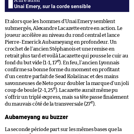
Unai Emery, sur la corde sensible
Et alors que les hommes d’Unai Emery semblent
submergés, Alexandre Lacazette entre en action. Le
joueur accélère au niveau du rond central et lance
Pierre-Emerick Aubameyang en profondeur. Un
crochet de l’ancien Stéphanois et une remise en
retrait plus tard et voilà Lacazette qui pousse le cuir au
e
fond du but vide (1-1, 17
). En feu, l’ancien Lyonnais
confirme sa bonne forme du moment en profitant
d’un centre parfait de Sead Kolašinac et des mains
savonneuses de Neto pour doubler la marque d’un joli
e
coup de boule (2-1, 25
). Lacazette aurait même pu
s’offrir un triplé express, mais sa tête passe finalement
e
du mauvais côté de la transversale (27
).
Aubameyang au buzzer
La seconde période part sur les mêmes bases que la