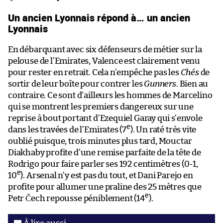
Un ancien Lyonnais répond à… un ancien
Lyonnais
En débarquant avec six défenseurs de métier sur la
pelouse de l’Emirates, Valence est clairement venu
pour rester en retrait. Cela n’empêche pas les
Chés
de
sortir de leur boîte pour contrer les
Gunners
. Bien au
contraire. Ce sont d’ailleurs les hommes de Marcelino
qui se montrent les premiers dangereux sur une
reprise à bout portant d’Ezequiel Garay qui s’envole
e
dans les travées de l’Emirates (7
). Un raté très vite
oublié puisque, trois minutes plus tard, Mouctar
Diakhaby profite d’une remise parfaite de la tête de
Rodrigo pour faire parler ses 192 centimètres (0-1,
e
10
). Arsenal n’y est pas du tout, et Dani Parejo en
profite pour allumer une praline des 25 mètres que
e
Petr Čech repousse péniblement (14
).