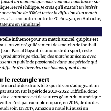
a faisait un moment que nous voulions nous lancer sur
plique Hervé Philippe.
Je crois qu’il existait un intérêt
 une chaîne de l’OM et tester la diffusion d’un match
is. »
La rencontre contre le FC Pinzgau, en Autriche,
ctateurs en simultané
.
e telle influence pour un match amical, qui plus est
va-t-on voir régulièrement des matchs de football
? Jean-Pascal Gayant, économiste du sport, reste
un produit très particulier, des matchs amicaux avec
essent un public de passionnés dans une période qui
e difficile d’en tirer des conclusions quant à une
 le rectangle vert
le marché des droits télé sportifs en s’adjugeant un
ar saison sur la période 2019-2022. Difficile, donc,
al du e-commerce et des autres géants du numérique
Twitter s’est par exemple emparé, en 2016, de dix des
eudi soir. En 2017, Amazon a noué lui aussi un