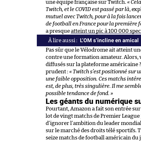
une équipe française sur Twitch.
« Cel
Twitch, et le COVID est passé par là
, ex
mutuel avec Twitch, pour à la fois lancer
de football en France pour la première fo
a presque
atteint un pic à 100 000 spe
L’OM s’incline en amical
Pas sûr que le Vélodrome ait atteint un
contre une formation amateur. Alors, 
diffusés sur la plateforme américaine 
prudent :
« Twitch s’est positionné sur 
une faible opposition. Ces matchs intér
est, de plus, très singulière. Il me sembl
possible tendance de fond. »
Les géants du numérique sur
Pourtant, Amazon a fait son entrée sur 
lot de vingt matchs de Premier League p
d’ignorer l’ambition du leader mondi
sur le marché des droits télé sportifs. 
seize matchs de football américain du j