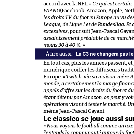
accord avec la NFL.
« Ce qui est certain
FAANG
(Facebook, Amazon, Apple, Netf
les droits TV du foot en Europe au vu de
League, de Ligue 1 et de Bundesliga. Et 
excessives
, poursuit Jean-Pascal Gayan
assainissement préalable de ce marché : 
moins 30 à 40 %. »
La C3 ne changera pas le
En tout cas, plus les années passent, e
numérique coiffer les diffuseurs tradi
Europe.
« Twitch, via sa maison-mère A
monde, a certainement la marge financiè
appels d’offre sur les droits du foot et d
étant détenu par Amazon, on peut y voi
opérations visant à tester le marché. Un
même Jean-Pascal Gayant.
Le classico se joue aussi su
« Nous voyons le football comme un axe m
j’entends la communauté autour du foot