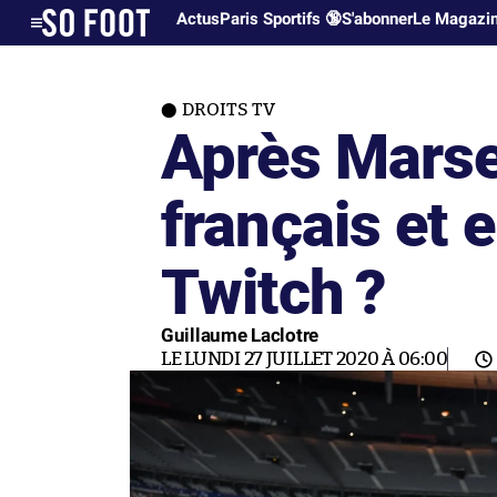
Actus
Paris Sportifs 🔞
S'abonner
Le Magazi
DROITS TV
Après Marsei
français et 
Twitch ?
Guillaume Laclotre
LE LUNDI 27 JUILLET 2020 À 06:00