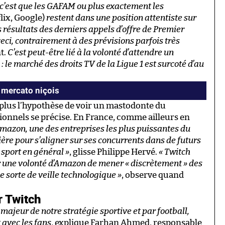
, c’est que les GAFAM ou plus exactement les
lix, Google)
restent dans une position attentiste sur
s résultats des derniers appels d’offre de Premier
ceci, contrairement à des prévisions parfois très
t.
C’est peut-être lié à la volonté d’attendre un
le marché des droits TV de la Ligue 1 est surcoté d’au
 mercato niçois
t plus l’hypothèse de voir un mastodonte du
tionnels se précise. En France, comme ailleurs en
mazon, une des entreprises les plus puissantes du
re pour s’aligner sur ses concurrents dans de futurs
u sport en général »
, glisse Philippe Hervé.
« Twitch
r une volonté d’Amazon de mener « discrètement » des
e sorte de veille technologique »
, observe quand
r Twitch
ajeur de notre stratégie sportive et par football,
 avec les fans
, explique Farhan Ahmed, responsable