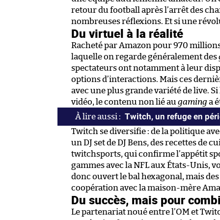
retour du football après l’arrêt des c
nombreuses réflexions. Et si une révol
Du virtuel à la réalité
Racheté par Amazon pour 970 millions 
laquelle on regarde généralement des
spectateurs ont notamment à leur dispo
options d’interactions. Mais ces derni
avec une plus grande variété de live. Si 
vidéo, le contenu non lié au
gaming
a é
Twitch, un refuge en pér
Twitch se diversifie : de la politique 
un DJ set de DJ Bens, des recettes de c
twitchsports, qui confirme l’appétit spor
gammes avec la NFL aux États-Unis, voilà
donc ouvert le bal hexagonal, mais des
coopération avec la maison-mère Ama
Du succès, mais pour comb
Le partenariat noué entre l’OM et Twitch