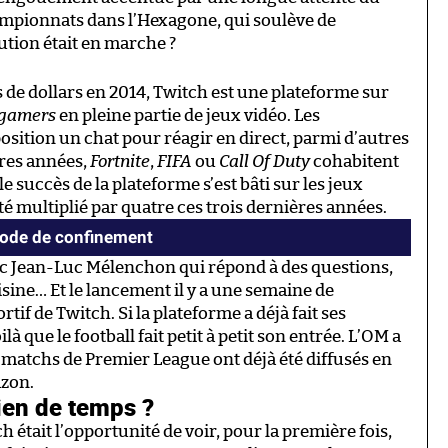
hampionnats dans l’Hexagone, qui soulève de
ution était en marche ?
de dollars en 2014, Twitch est une plateforme sur
gamers
en pleine partie de jeux vidéo. Les
sition un chat pour réagir en direct, parmi d’autres
ères années,
Fortnite
,
FIFA
ou
Call Of Duty
cohabitent
le succès de la plateforme s’est bâti sur les jeux
té multiplié par quatre ces trois dernières années.
iode de confinement
avec Jean-Luc Mélenchon qui répond à des questions,
uisine… Et le lancement il y a une semaine de
tif de Twitch. Si la plateforme a déjà fait ses
 que le football fait petit à petit son entrée. L’OM a
 matchs de Premier League ont déjà été diffusés en
zon.
ien de temps ?
 était l’opportunité de voir, pour la première fois,