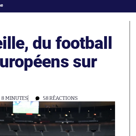
ne
lle, du football
européens sur
8 MINUTES
58
RÉACTIONS