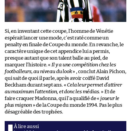
Si, en inventant cette coupe, l’homme de Vénétie
espérait lancer une mode, c’est raté comme un
penalty en finale de Coupe du monde. En revanche, le
caractère unique de cet appendice lui a permis,
presque autant que son talent balle au pied, de
marquer l’histoire. «
Il y a une compétition chez les
footballeurs, au niveau du look
» , conclut Alain Pichon,
qui sait de quoi il parle, après avoir coiffé David
Beckham durant sept ans. «
Cela leur permet d’attirer
au maximum l’attention, et donc les médias.
» Et de
faire craquer Madonna, qui l’a qualifié de «
joueur le
plus mignon
» de la Coupe du monde 1994. Pas le plus
désagréable des trophées.