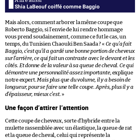
Shia LaBeouf coiffé comme Baggio
Mais alors, comment arborer la même coupe que
Roberto Baggio, si l’envie de lui rendre hommage
vous prend soudainement, comme ce fut le cas, un
temps, du Tunisien Chaouki Ben Saada ? «
Ce qu’a fait
Baggio, c’est qu’il a gardé une bonne portion de cheveux
sur l’arrière, ce qui fait un contraste avec le devant et les
côtés. Et donne de la valeur à sa queue de cheval. Ce qui
démontre une personnalité assez importante
, explique
notre expert.
Mais plus que du volume, il y a besoin de
longueur, pour se faire une telle coupe. Après, plus il y a
d’épaisseur, mieux c’est.
»
Une façon d’attirer l’attention
Cette coupe de cheveux, sorte d’hybride entre la
mulette rassemblée avec un élastique, la queue de rat
et la queue de cheval, celui qui représente la