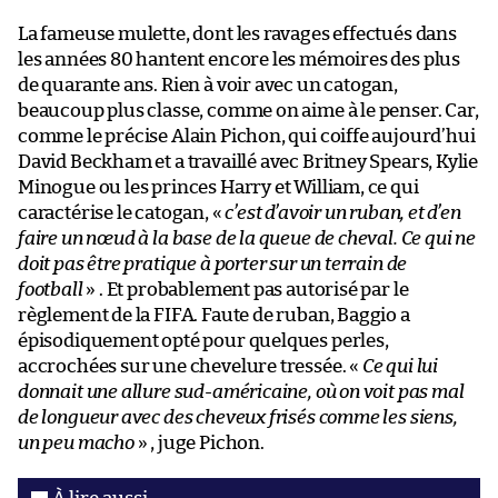
La fameuse mulette, dont les ravages effectués dans
les années 80 hantent encore les mémoires des plus
de quarante ans. Rien à voir avec un catogan,
beaucoup plus classe, comme on aime à le penser. Car,
comme le précise Alain Pichon, qui coiffe aujourd’hui
David Beckham et a travaillé avec Britney Spears, Kylie
Minogue ou les princes Harry et William, ce qui
caractérise le catogan, «
c’est d’avoir un ruban, et d’en
faire un nœud à la base de la queue de cheval. Ce qui ne
doit pas être pratique à porter sur un terrain de
football
» . Et probablement pas autorisé par le
règlement de la FIFA. Faute de ruban, Baggio a
épisodiquement opté pour quelques perles,
accrochées sur une chevelure tressée. «
Ce qui lui
donnait une allure sud-américaine, où on voit pas mal
de longueur avec des cheveux frisés comme les siens,
un peu macho
» , juge Pichon.