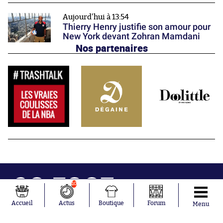
Aujourd'hui à 13:54
Thierry Henry justifie son amour pour
New York devant Zohran Mamdani
Nos partenaires
10
Accueil
Actus
Boutique
Forum
Menu
Abonnements
Contacts
La boutique SO PRESS
Mentions légales