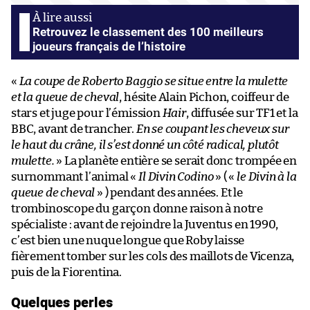
Retrouvez le classement des 100 meilleurs
joueurs français de l’histoire
«
La coupe de Roberto Baggio se situe entre la mulette
et la queue de cheval
, hésite Alain Pichon, coiffeur de
stars et juge pour l’émission
Hair
, diffusée sur TF1 et la
BBC, avant de trancher.
En se coupant les cheveux sur
le haut du crâne, il s’est donné un côté radical, plutôt
mulette.
» La planète entière se serait donc trompée en
surnommant l’animal «
Il Divin Codino
» ( «
le Divin à la
queue de cheval
» ) pendant des années. Et le
trombinoscope du garçon donne raison à notre
spécialiste : avant de rejoindre la Juventus en 1990,
c’est bien une nuque longue que Roby laisse
fièrement tomber sur les cols des maillots de Vicenza,
puis de la Fiorentina.
Quelques perles