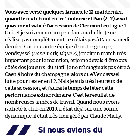
Vous avez versé quelques larmes, le 12 mai dernier,
quand le match nul entre Toulouse et Pau (2-2) avait
quasiment validé l’accession de Clermont en Ligue 1…
Oui, et je suis encore un peu dans ma bulle. Je ne
réalise pas complètement. Je n’étais pas à Caen samedi
dernier. Car une autre équipe de notre groupe,
Vendsyssel
(Danemark, Ligue 2)
, jouait un match très
important pour le maintien, et je me devais d’être aux
côtés des joueurs, du staff. Je ne m’imaginais pas être à
Caen à boire du champagne, alors que Vendsyssel
lutte pour rester en L2. Mais je suis très heureux de
cette accession, et j’aurai le temps de fêter cette
performance extraordinaire. C’est le résultat de
nombreuses années de travail. Quand nous avons
racheté le club en 2019, il était déjà sur une bonne
dynamique, il était très bien géré par Claude Michy.
Si nous avions dû