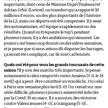
importants, dont ceux de Maxime Dupé
(Toulouse)
et
Adrian Grbić
(Lorient)
, un transfert qui a rapporté 10
millions d’euros, un des plus importants de l’histoire
de la L2, mais ces départs ont été compensés. Il y avait
des automatismes, et l’équipe a rapidement eu des
résultats. Quand on fréquente le top 5 pendant
plusieurs mois, il y a des ambitions qui viennent. Les
joueurs ont beaucoup donné ces dernières semaines,
et je pense que si nous avions dû disputer les barrages,
ça aurait été compliqué, car ils sont carbonisés.
Quels ont été pour vous les grands tournants de cette
saison ?
Il y a eu des matchs très importants. Je pense
notamment à celui remporté contre Amiens
(3-0, le 14
avril)
, qui a peut-être constitué un vrai déclic. Ou celui
à Paris une semaine plus tard
(1-0)
. On restait sur une
série difficile, plusieurs joueurs avaient été infectés
par la Covid-19 en mars. Il y a aussi eu des victoires
contre Valenciennes
(4-0)
, à Guingamp
(5-0)
…