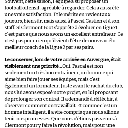
Souvent, cette saison, l’équipe a su proposer un
football offensif, agréable à regarder. Cela a aussi été
une vraie satisfaction. Et le mérite en revient aux
joueurs, bien sûr, mais aussi à Pascal Gastien et à son
staff. Si Clermont Foot s’apprête à évoluer en Ligue 1,
c’est parce que nous avons un excellent entraîneur. Ce
n’est pas pour rien qu’il vient d’être de nouveau élu
meilleur coach de la Ligue 2 par ses pairs.
Le conserver, lors de votre arrivée en Auvergne, était
visiblement une priorité…
Oui. Pascal est non
seulement un très bon entraîneur, un homme qui
aime bien faire jouer ses équipes, mais c’est
également un formateur. Juste avant le rachat du club,
nous lui avons exposé notre projet, en lui proposant
de prolonger son contrat. Il a demandé à réfléchir, à
observer comment on travaillait. Et comme c’est un
homme intelligent, il a vite compris que nous allions
tenir nos promesses. Que nous n’étions pas venus à
Clermont pour y faire la révolution, mais pour une