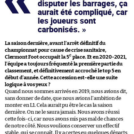
disputer les barrages, ça
aurait été compliqué, car
les joueurs sont
carbonisés.
La saison dernière, avant l’arrêt définitif du
championnat pour cause de crise sanitaire,
e
Clermont Foot occupait la 5
place. Et en 2020-2021,
l’équipe a toujours fréquenté la première partie du
classement, et définitivement accroché le top 5 en
début d’année. Cette accession est-elle une suite
logique à vos yeux ?
Quand nous sommes arrivés en 2019, nous avions dit,
sans donner de date, que nous avions l’ambition de
monter en L1. Cela aurait pu être le cas la saison
dernière. On ne le saura jamais. Nous avons réussi
cette fois-ci, car nous avons mis pas mal de chances
de notre côté. Nous voulions conserver un effectif
stable, qui se connaît. Il y a certes eu quelques départs