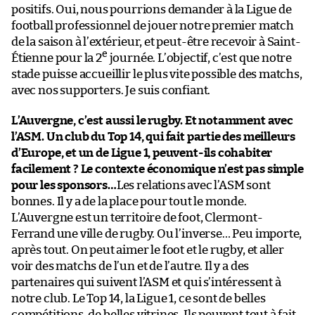
positifs. Oui, nous pourrions demander à la Ligue de
football professionnel de jouer notre premier match
de la saison à l’extérieur, et peut-être recevoir à Saint-
e
Étienne pour la 2
journée. L’objectif, c’est que notre
stade puisse accueillir le plus vite possible des matchs,
avec nos supporters. Je suis confiant.
L’Auvergne, c’est aussi le rugby. Et notamment avec
l’ASM. Un club du Top 14, qui fait partie des meilleurs
d’Europe, et un de Ligue 1, peuvent-ils cohabiter
facilement ? Le contexte économique n’est pas simple
pour les sponsors…
Les relations avec l’ASM sont
bonnes. Il y a de la place pour tout le monde.
L’Auvergne est un territoire de foot, Clermont-
Ferrand une ville de rugby. Ou l’inverse… Peu importe,
après tout. On peut aimer le foot et le rugby, et aller
voir des matchs de l’un et de l’autre. Il y a des
partenaires qui suivent l’ASM et qui s’intéressent à
notre club. Le Top 14, la Ligue 1, ce sont de belles
compétitions, de belles vitrines. Ils peuvent tout à fait