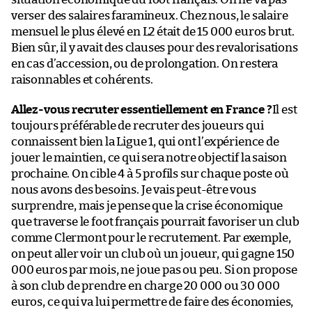
verser des salaires faramineux. Chez nous, le salaire
mensuel le plus élevé en L2 était de 15 000 euros brut.
Bien sûr, il y avait des clauses pour des revalorisations
en cas d’accession, ou de prolongation. On restera
raisonnables et cohérents.
Allez-vous recruter essentiellement en France ?
Il est
toujours préférable de recruter des joueurs qui
connaissent bien la Ligue 1, qui ont l’expérience de
jouer le maintien, ce qui sera notre objectif la saison
prochaine. On cible 4 à 5 profils sur chaque poste où
nous avons des besoins. Je vais peut-être vous
surprendre, mais je pense que la crise économique
que traverse le foot français pourrait favoriser un club
comme Clermont pour le recrutement. Par exemple,
on peut aller voir un club où un joueur, qui gagne 150
000 euros par mois, ne joue pas ou peu. Si on propose
à son club de prendre en charge 20 000 ou 30 000
euros, ce qui va lui permettre de faire des économies,