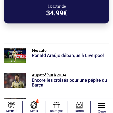
à partir de
34.99€
Mercato
Ronald Araújo débarque à Liverpool
Aujourd'hui à 20:04
Encore les croisés pour une pépite du
Barça
Mercato
10
Un international slovène rejoint Saint-
Étienne
Accueil
Actus
Boutique
Forum
Menu