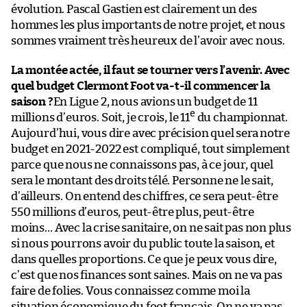
évolution. Pascal Gastien est clairement un des
hommes les plus importants de notre projet, et nous
sommes vraiment très heureux de l’avoir avec nous.
La montée actée, il faut se tourner vers l’avenir. Avec
quel budget Clermont Foot va-t-il commencer la
saison ?
En Ligue 2, nous avions un budget de 11
e
millions d’euros. Soit, je crois, le 11
du championnat.
Aujourd’hui, vous dire avec précision quel sera notre
budget en 2021-2022 est compliqué, tout simplement
parce que nous ne connaissons pas, à ce jour, quel
sera le montant des droits télé. Personne ne le sait,
d’ailleurs. On entend des chiffres, ce sera peut-être
550 millions d’euros, peut-être plus, peut-être
moins… Avec la crise sanitaire, on ne sait pas non plus
si nous pourrons avoir du public toute la saison, et
dans quelles proportions. Ce que je peux vous dire,
c’est que nos finances sont saines. Mais on ne va pas
faire de folies. Vous connaissez comme moi la
situation économique du foot français. On ne va pas