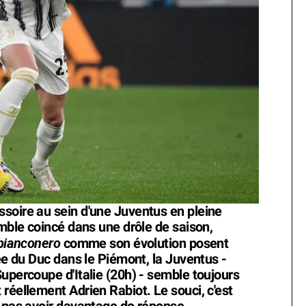
soire au sein d'une Juventus en pleine
emble coincé dans une drôle de saison,
bianconero
comme son évolution posent
vée du Duc dans le Piémont, la Juventus -
upercoupe d'Italie (20h) - semble toujours
réellement Adrien Rabiot. Le souci, c'est
e pas avoir davantage de réponse.