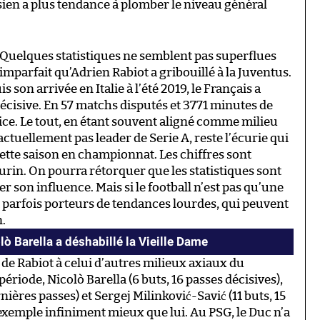
isien a plus tendance à plomber le niveau général
e. Quelques statistiques ne semblent pas superflues
mparfait qu’Adrien Rabiot a gribouillé à la Juventus.
son arrivée en Italie à l’été 2019, le Français a
décisive. En 57 matchs disputés et 3771 minutes de
ce. Le tout, en étant souvent aligné comme milieu
 actuellement pas leader de Serie A, reste l’écurie qui
cette saison en championnat. Les chiffres sont
rin. On pourra rétorquer que les statistiques sont
er son influence. Mais si le football n’est pas qu’une
nt parfois porteurs de tendances lourdes, qui peuvent
n.
ò Barella a déshabillé la Vieille Dame
e Rabiot à celui d’autres milieux axiaux du
riode, Nicolò Barella (6 buts, 16 passes décisives),
nières passes) et Sergej Milinković-Savić (11 buts, 15
 exemple infiniment mieux que lui. Au PSG, le Duc n’a