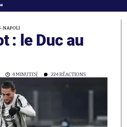
ne
S-NAPOLI
t : le Duc au
4 MINUTES
224
RÉACTIONS