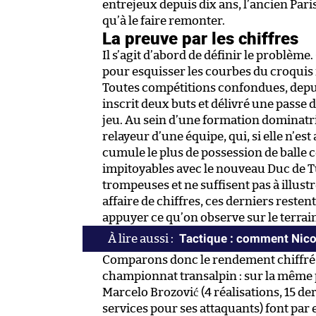
entrejeux depuis dix ans, l’ancien Par
qu’à le faire remonter.
La preuve par les chiffres
Il s’agit d’abord de définir le problèm
pour esquisser les courbes du croquis i
Toutes compétitions confondues, depuis 
inscrit deux buts et délivré une passe 
jeu. Au sein d’une formation dominatri
relayeur d’une équipe, qui, si elle n’est
cumule le plus de possession de balle 
impitoyables avec le nouveau Duc de Tu
trompeuses et ne suffisent pas à illustr
affaire de chiffres, ces derniers reste
appuyer ce qu’on observe sur le terrai
Tactique : comment Nicol
Comparons donc le rendement chiffré d
championnat transalpin : sur la même pé
Marcelo Brozović (4 réalisations, 15 der
services pour ses attaquants) font par