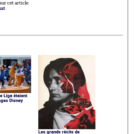
r cet article.
ant
.
de Liga étaient
ages Disney
Les grands récits de