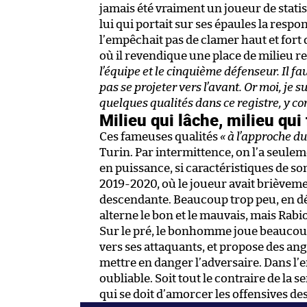
jamais été vraiment un joueur de statist
lui qui portait sur ses épaules la resp
l’empêchait pas de clamer haut et fort 
où il revendique une place de milieu r
l’équipe et le cinquième défenseur. Il fa
pas se projeter vers l’avant. Or moi, je su
quelques qualités dans ce registre, y co
Milieu qui lâche, milieu qui
Ces fameuses qualités
« à l’approche d
Turin. Par intermittence, on l’a seule
en puissance, si caractéristiques de son
2019-2020, où le joueur avait brièveme
descendante. Beaucoup trop peu, en défi
alterne le bon et le mauvais, mais Rabio
Sur le pré, le bonhomme joue beaucoup 
vers ses attaquants, et propose des an
mettre en danger l’adversaire. Dans l’e
oubliable. Soit tout le contraire de la 
qui se doit d’amorcer les offensives des