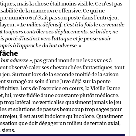
iques, mais la chose était moins visible. Ce n’est pas
onsabilité de la manœuvre offensive. Ce qui ne
que numéro 6 n’était pas son poste dans l’entrejeu,
elayeur.
« Le milieu défensif, c’est à la fois le cerveau de
ut toujours contrôler ses déplacements, se brider, ne
is porté d’instinct vers l’attaque et je pense avoir
mpris à l’approche du but adverse. »
 fâche
u but adverse »
, pas grand monde ne les as vues à
ment observé caler ses chevauchées fantastiques, tout
 jeu. Surtout lors de la seconde moitié de la saison
nt surnagé au sein d’une Juve déjà sur la pente
nitive. Lors de l’exercice en cours, la Vieille Dame
t, lui, reste fidèle à une constante plutôt médiocre.
trop latéral, ne verticalise quasiment jamais le jeu
gles et solutions de passes beaucoup trop sages pour
ntrejeu, il est aussi indolore qu’incolore. Quasiment
sensation que doit dégager un milieu de terrain axial,
 siens.