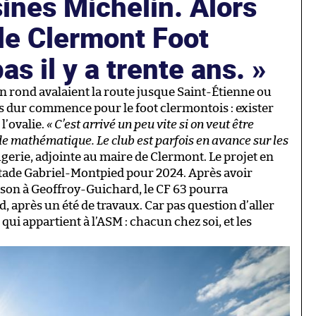
sines Michelin. Alors
le Clermont Foot
pas il y a trente ans.
n rond avalaient la route jusque Saint-Étienne ou
lus dur commence pour le foot clermontois : exister
l’ovalie.
« C’est arrivé un peu vite si on veut être
n de mathématique. Le club est parfois en avance sur les
erie, adjointe au maire de Clermont. Le projet en
 stade Gabriel-Montpied pour 2024. Après avoir
aison à Geoffroy-Guichard, le CF 63 pourra
, après un été de travaux. Car pas question d’aller
qui appartient à l’ASM : chacun chez soi, et les