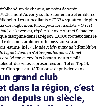
it bibendum de chemin, au point de venir
l’ASM Clermont Auvergne, club centenaire et emblème
 Michelin. Les autocollants « CF63 » squattent de plus
eux des rugbymen. Pareil pour les maillots.
« On est
ball, ou l’inverse »
, répète à l’envie Ahmet Schaefer,
que discipline dans la région : 19.000 footeux dans le
e discours ambitieux du boss suisse a aussi
is, estime Jipé :
« Claude Michy manquait d’ambition
 la Ligue 1 donc ça n’attire pas les gens. Ahmet
a a suivi sur le terrain et boum »
. Boum : voilà
lectif, des villes représentées en L1 et en Top 14,
ier. Club qu’a quitté Toulouse depuis deux ans.
un grand club
t dans la région, c’est
ion depuis un siècle,