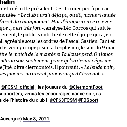
helin
me la décrit le président, s’est formée peu à peu au
a montée.
« Le club aurait déjà pu, ou dû, monter l’année
l’arrêt du championnat. Mais l’équipe a su se relever
ue 1, c’est très fort »
, analyse Léo Corcos qui suit le
ment, le public s’entiche de cette équipe qui a, en
ll agréable sous les ordres de Pascal Gastien. Tant et
a ferveur grimpe jusqu’à l’explosion, le soir du 9 mai
 être le match de la montée si Toulouse perd. On lance
eille au soir, seulement, parce qu’on devait négocier
e Jipé, ultra clermontois. Il poursuit :
« Le lendemain,
es joueurs, on n’avait jamais vu ça à Clermont. »
e
@FCSM_officiel
, les joueurs du
@ClermontFoot
upporters, venus les encourager, car ce soir, ils
 de l’histoire du club !!
#CF63FCSM
#FBSport
BAuvergne)
May 8, 2021