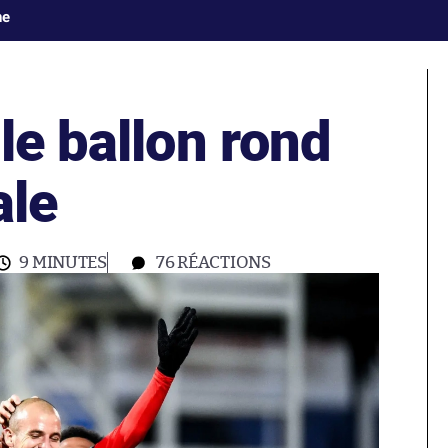
ne
le ballon rond
ale
9 MINUTES
76
RÉACTIONS