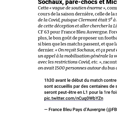
Sochaux, pare-chocs et Mic
Cette
« vague de soutien énorme »
, com
cours de la saison dernière, celle de l
e
de la Covid, puisque Clermont était 5
à 
de cette déception et aller chercher la Lig
CF 63 pour France Bleu Auvergne. Forcé
plus, le bon goût de proposer un footba
si bien que les matchs passent, et que l
dernier.
« On reçoit Sochaux, et ça peut
un appel à la mobilisation générale la v
avec les restrictions Covid, etc. »
, racont
on avait 1500 personnes autour du bus d
1h30 avant le début du match contr
sont accueillis par des centaines de s
seront peut-être en L1 pour la 1re fois
pic.twitter.com/nCuq0WbYZn
— France Bleu Pays d’Auvergne (@F