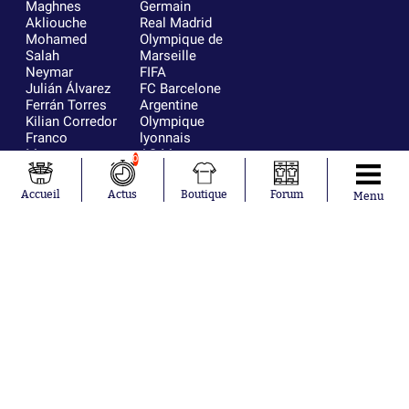
Maghnes
Germain
Akliouche
Real Madrid
Mohamed
Olympique de
Salah
Marseille
Neymar
FIFA
Julián Álvarez
FC Barcelone
Ferrán Torres
Argentine
Kilian Corredor
Olympique
Franco
lyonnais
Mastantuono
AS Monaco
0
Orel Mangala
RC Strasbourg
Rio Mavuba
Trabzonspor
Accueil
Actus
Boutique
Forum
Menu