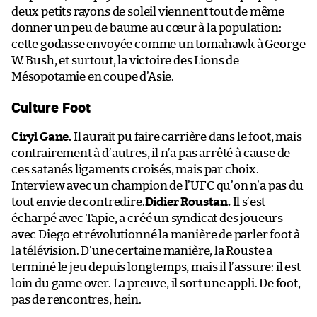
deux petits rayons de soleil viennent tout de même
donner un peu de baume au cœur à la population:
cette godasse envoyée comme un tomahawk à George
W. Bush, et surtout, la victoire des Lions de
Mésopotamie en coupe d’Asie.
Culture Foot
Ciryl Gane.
Il aurait pu faire carrière dans le foot, mais
contrairement à d’autres, il n’a pas arrêté à cause de
ces satanés ligaments croisés, mais par choix.
Interview avec un champion de l’UFC qu’on n’a pas du
tout envie de contredire.
Didier Roustan.
Il s’est
écharpé avec Tapie, a créé un syndicat des joueurs
avec Diego et révolutionné la manière de parler foot à
la télévision. D’une certaine manière, la Rouste a
terminé le jeu depuis longtemps, mais il l’assure: il est
loin du game over. La preuve, il sort une appli. De foot,
pas de rencontres, hein.