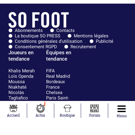
Abonnements
Contacts
La boutique SO PRESS
Mentions légales
Conditions générales d'utilisation
Publicité
Consentement RGPD
Recrutement
Joueurs en
Équipes en
tendance
tendance
Khalis Merah
FIFA
Loïs Openda
Real Madrid
Moussa
Bordeaux
Niakhaté
France
Nicolás
Chelsea
Tagliafico
Paris Saint-
Pavel Šulc
Germain
1
Gauthier Hein
Olympique
Lionel Messi
lyonnais
Accueil
Actus
Boutique
Forum
Menu
Gonzalo
AC Milan
García Torres
RC Strasbourg
Gio Reyna
RC Lens