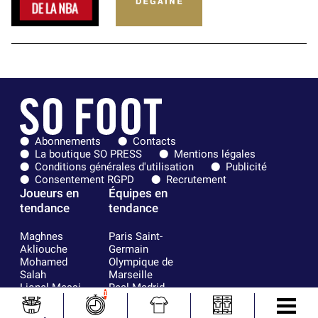
Abonnements
Contacts
La boutique SO PRESS
Mentions légales
Conditions générales d'utilisation
Publicité
Consentement RGPD
Recrutement
Joueurs en
Équipes en
tendance
tendance
Maghnes
Paris Saint-
Akliouche
Germain
Mohamed
Olympique de
Salah
Marseille
Lionel Messi
Real Madrid
1
Ferrán Torres
FIFA
Kilian Corredor
Olympique