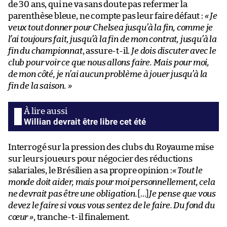
de 30 ans, qui ne va sans doute pas refermer la
parenthèse bleue, ne compte pas leur faire défaut :
« Je
veux tout donner pour Chelsea jusqu’à la fin, comme je
l’ai toujours fait, jusqu’à la fin de mon contrat, jusqu’à la
fin du championnat
, assure-t-il.
Je dois discuter avec le
club pour voir ce que nous allons faire. Mais pour moi,
de mon côté, je n’ai aucun problème à jouer jusqu’à la
fin de la saison. »
Willian devrait être libre cet été
Interrogé sur la pression des clubs du Royaume mise
sur leurs joueurs pour négocier des réductions
salariales, le Brésilien a sa propre opinion :
« Tout le
monde doit aider, mais pour moi personnellement, cela
ne devrait pas être une obligation.
[…]
Je pense que vous
devez le faire si vous vous sentez de le faire. Du fond du
cœur »
, tranche-t-il finalement.