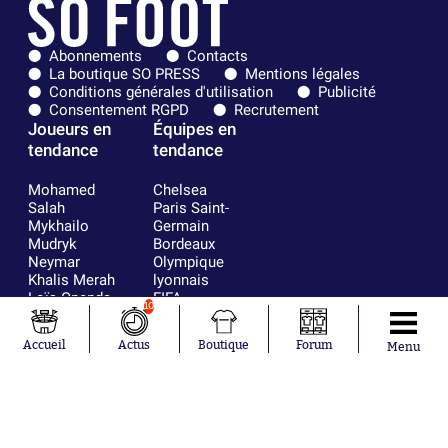
Abonnements
Contacts
La boutique SO PRESS
Mentions légales
Conditions générales d'utilisation
Publicité
Consentement RGPD
Recrutement
Joueurs en
Équipes en
tendance
tendance
Mohamed
Chelsea
Salah
Paris Saint-
Mykhailo
Germain
Mudryk
Bordeaux
Neymar
Olympique
Khalis Merah
lyonnais
Loïs Openda
FIFA
10
Moussa
Real Madrid
Niakhaté
RC Strasbourg
Accueil
Actus
Boutique
Forum
Menu
Nicolás
AC Milan
Tagliafico
France
Pavel Šulc
RC Lens
Josh Maja
Gauthier Hein