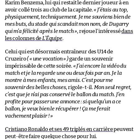
Karim Benzema, lui qui restait le dernier joueur à en
avoir collé trois au club de la capitale.
« J’étais au top,
physiquement, techniquement. Je me souviens bien de
mes buts, du stade qui scandait mon nom, de Dugarry
qui m’a félicité après le match »
, rejoue l’intéressé
dans
les colonnes de
L’Équipe
.
Celui qui est désormais entraîneur des U14 de
Cruzeiro
( « une vocation » )
garde un souvenir
impérissable de cette soirée.
« J’ai encore la vidéo du
match et je la regarde une ou deux fois par an. Je la
montre à mes enfants, mes amis. C’est pour me
souvenir des belles choses
, rigole-t-il.
Mon seul regret,
c’est que je n’ai pas conservé le ballon du match. J’en
profite pour passer une annonce : si quelqu’un a ce
ballon, je veux bien le récupérer ! Ça me ferait
vachement plaisir ! »
Cristiano Ronaldo et ses 49 triplés en carrière
peuvent
peut-être faire quelque chose pour lui.