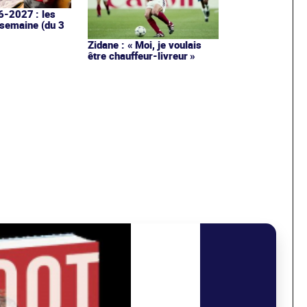
6-2027 : les
 semaine (du 3
Zidane : « Moi, je voulais
être chauffeur-livreur »