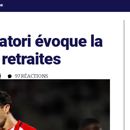
ne
atori évoque la
retraites
0
97
RÉACTIONS