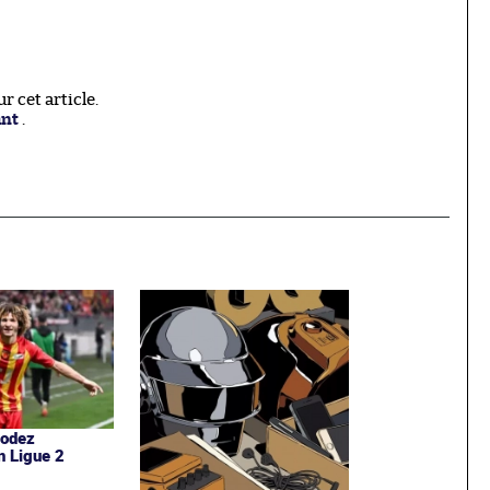
 cet article.
ant
.
Rodez
n Ligue 2