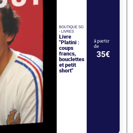
BOUTIQUE SO
- LIVRES
Livre
"Platini :
à partir
de
coups
35€
francs,
bouclettes
et petit
short"