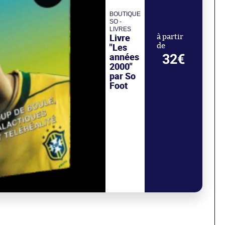
BOUTIQUE
SO -
LIVRES
Livre
à partir
"Les
de
années
32€
2000"
par So
Foot