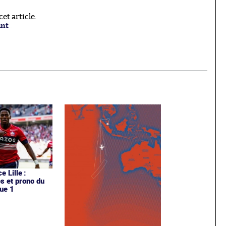
t article.
ant
.
e Lille :
es et prono du
ue 1