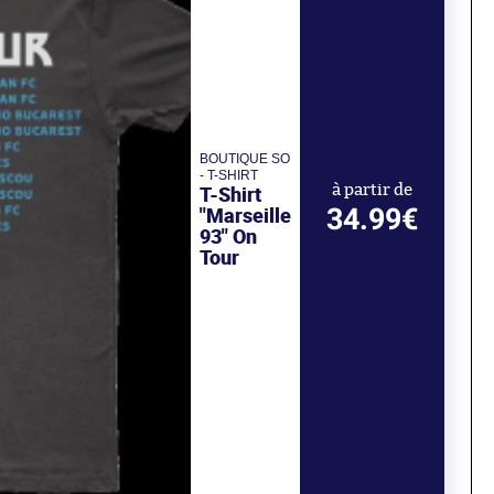
BOUTIQUE SO
- T-SHIRT
T-Shirt
à partir de
34.99€
"Marseille
93" On
Tour