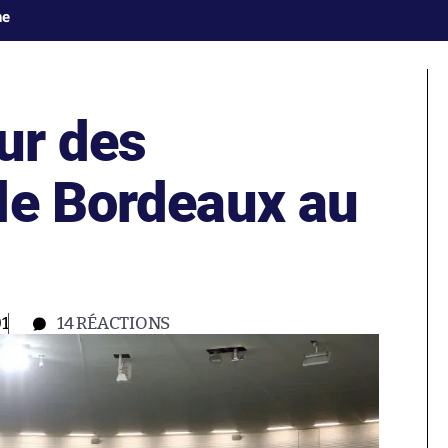
ne
ur des
de Bordeaux au
?
1
14
RÉACTIONS