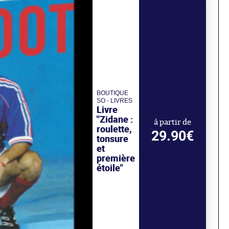
BOUTIQUE
SO - LIVRES
Livre
"Zidane :
à partir de
roulette,
29.90€
tonsure
et
première
étoile"