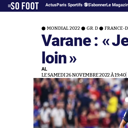
Actus
Paris Sportifs 🔞
S'abonner
Le Magazi
MONDIAL 2022
GR. D
FRANCE-D
Varane : «
Je
loin
»
AL
LE SAMEDI 26 NOVEMBRE 2022 À 19:40