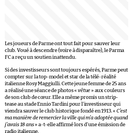
Les joueurs de Parme ont tout fait pour sauver leur
club. Voué à descendre (voire à disparaître), le Parma
FC a reçu un soutien inattendu.
Si des investisseurs sont toujours espérés, Parme peut
compter sur la top-model et star de la télé-réalité
italienne Rosy Maggiulli. Cette jeune femme de 25 ans
a réalisé une séance de photos «
vêtue
» aux couleurs
de son club de cœur. Elle a même promis un strip-
tease au stade Ennio Tardini pour l’investisseur qui
viendra sauver le club historique fondé en 1913. «
C’est
ma manière de remercier la ville qui m’a adoptée quand
j’avais 18 ans
» a-t-elle affirmé lors d’une émission de
radio italienne.