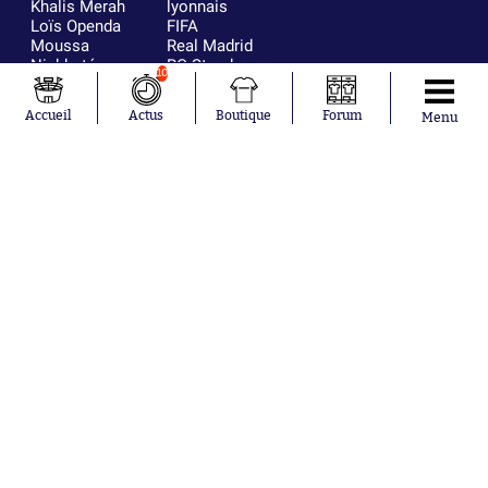
Khalis Merah
lyonnais
Loïs Openda
FIFA
Moussa
Real Madrid
Niakhaté
RC Strasbourg
10
Nicolás
AC Milan
Tagliafico
France
Accueil
Actus
Boutique
Forum
Menu
Pavel Šulc
RC Lens
Josh Maja
Gauthier Hein