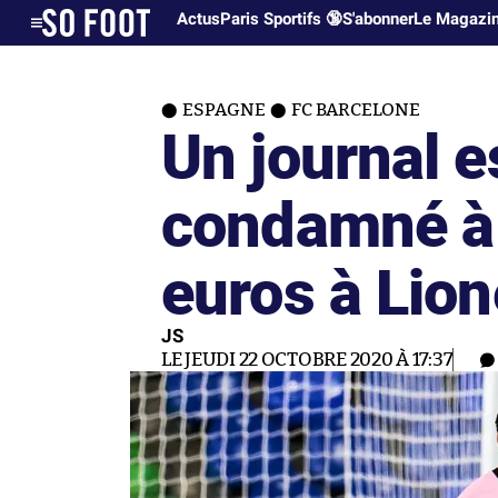
Actus
Paris Sportifs 🔞
S'abonner
Le Magazi
ESPAGNE
FC BARCELONE
Un journal 
condamné à
euros à Lion
JS
LE JEUDI 22 OCTOBRE 2020 À 17:37