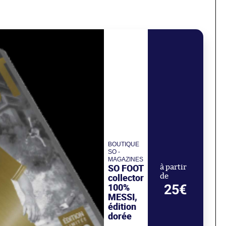
BOUTIQUE
SO -
MAGAZINES
SO FOOT
à partir
collector
de
100%
25€
MESSI,
édition
dorée