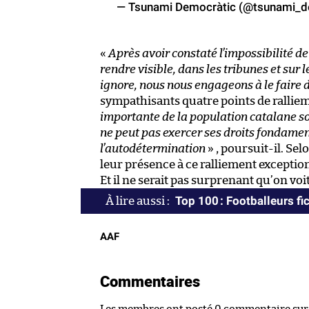
— Tsunami Democràtic (@tsunami_
«
Après avoir constaté l’impossibilité d
rendre visible, dans les tribunes et sur 
ignore, nous nous engageons à le fair
sympathisants quatre points de ralliem
importante de la population catalane so
ne peut pas exercer ses droits fondamen
l’autodétermination
» , poursuit-il. Se
leur présence à ce ralliement excepti
Et il ne serait pas surprenant qu’on voi
Top 100 : Footballeurs fic
AAF
Commentaires