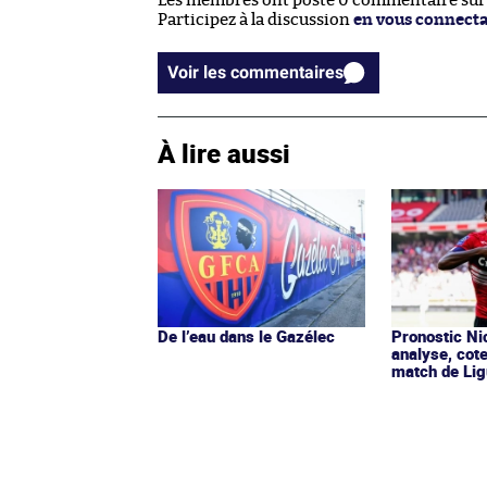
Les membres ont posté 0 commentaire sur c
Participez à la discussion
en vous connect
Voir les commentaires
À lire aussi
De l’eau dans le Gazélec
Pronostic Nic
analyse, cot
match de Lig