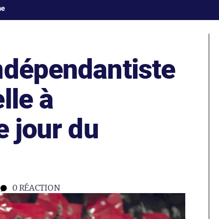
ne
ndépendantiste
lle à
e jour du
0
RÉACTION