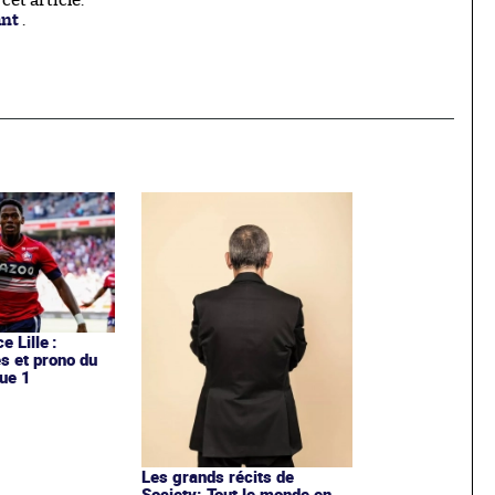
et article.
ant
.
e Lille :
es et prono du
ue 1
Les grands récits de
Society: Tout le monde en