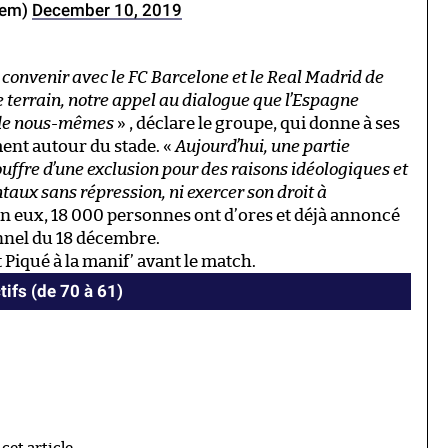
dem)
December 10, 2019
e convenir avec le FC Barcelone et le Real Madrid de
le terrain, notre appel au dialogue que l’Espagne
e de nous-mêmes
» , déclare le groupe, qui donne à ses
ent autour du stade. «
Aujourd’hui, une partie
uffre d’une exclusion pour des raisons idéologiques et
taux sans répression, ni exercer son droit à
lon eux, 18 000 personnes ont d’ores et déjà annoncé
onnel du 18 décembre.
t Piqué à la manif’ avant le match.
tifs (de 70 à 61)