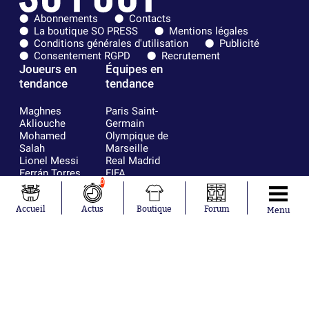
Abonnements
Contacts
La boutique SO PRESS
Mentions légales
Conditions générales d'utilisation
Publicité
Consentement RGPD
Recrutement
Joueurs en
Équipes en
tendance
tendance
Maghnes
Paris Saint-
Akliouche
Germain
Mohamed
Olympique de
Salah
Marseille
Lionel Messi
Real Madrid
Ferrán Torres
FIFA
0
Kilian Corredor
Olympique
Franco
lyonnais
Mastantuono
AS Monaco
Accueil
Actus
Boutique
Forum
Menu
Orel Mangala
FC Barcelone
Rio Mavuba
Argentine
Rodri
RC Strasbourg
Mika Godts
Trabzonspor