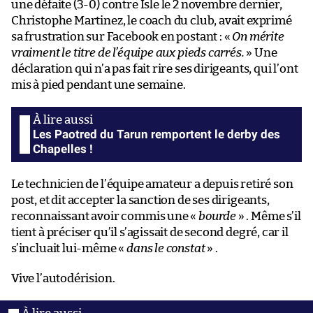
une défaite (3-0) contre Isle le 2 novembre dernier,
Christophe Martinez, le coach du club, avait exprimé
sa frustration sur Facebook en postant : «
On mérite
vraiment le titre de l’équipe aux pieds carrés.
» Une
déclaration qui n’a pas fait rire ses dirigeants, qui l’ont
mis à pied pendant une semaine.
Les Paotred du Tarun remportent le derby des
Chapelles !
Le technicien de l’équipe amateur a depuis retiré son
post, et dit accepter la sanction de ses dirigeants,
reconnaissant avoir commis une «
bourde
» . Même s’il
tient à préciser qu’il s’agissait de second degré, car il
s’incluait lui-même «
dans le constat
» .
Vive l’autodérision.