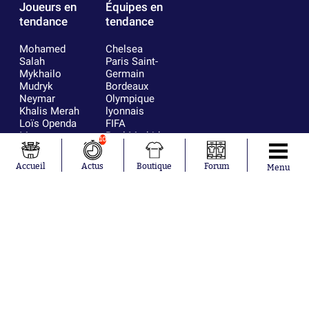
Joueurs en
Équipes en
tendance
tendance
Mohamed
Chelsea
Salah
Paris Saint-
Mykhailo
Germain
Mudryk
Bordeaux
Neymar
Olympique
Khalis Merah
lyonnais
Loïs Openda
FIFA
Moussa
Real Madrid
10
Niakhaté
RC Strasbourg
Nicolás
AC Milan
Accueil
Actus
Boutique
Forum
Menu
Tagliafico
France
Pavel Šulc
RC Lens
Josh Maja
Gauthier Hein