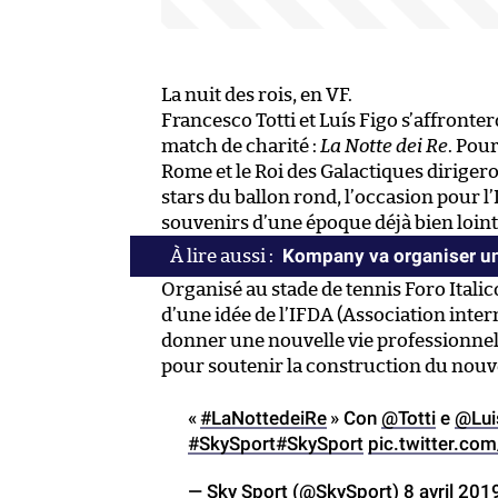
La nuit des rois, en VF.
Francesco Totti et Luís Figo s’affronte
match de charité :
La Notte dei Re
. Pour
Rome et le Roi des Galactiques dirige
stars du ballon rond, l’occasion pour l’
souvenirs d’une époque déjà bien loint
Kompany va organiser un
Organisé au stade de tennis Foro Italic
d’une idée de l’IFDA (Association inte
donner une nouvelle vie professionne
pour soutenir la construction du nouve
«
#LaNottedeiRe
» Con
@Totti
e
@Lui
#SkySport
#SkySport
pic.twitter.c
— Sky Sport (@SkySport)
8 avril 201