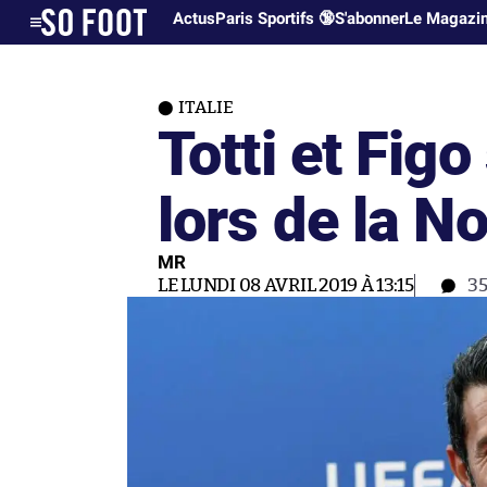
Actus
Paris Sportifs 🔞
S'abonner
Le Magazi
ITALIE
Totti et Figo
lors de la No
MR
LE LUNDI 08 AVRIL 2019 À 13:15
3