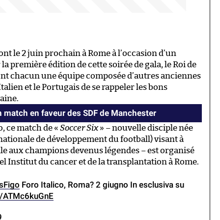
ront le 2 juin prochain à Rome à l’occasion d’un
 la première édition de cette soirée de gala, le Roi de
ront chacun une équipe composée d’autres anciennes
Italien et le Portugais de se rappeler les bons
aine.
 match en faveur des SDF de Manchester
o, ce match de «
Soccer Six
» – nouvelle disciple née
rnationale de développement du football) visant à
lle aux champions devenus légendes – est organisé
l Institut du cancer et de la transplantation à Rome.
sFigo
Foro Italico, Roma? 2 giugno In esclusiva su
om/ATMc6kuGnE
9