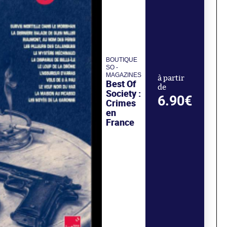
BOUTIQUE
SO -
MAGAZINES
à partir
Best Of
de
Society :
6.90€
Crimes
en
France