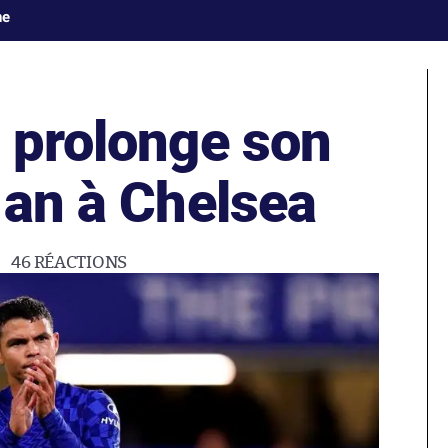
ne
a prolonge son
 an à Chelsea
46
RÉACTIONS