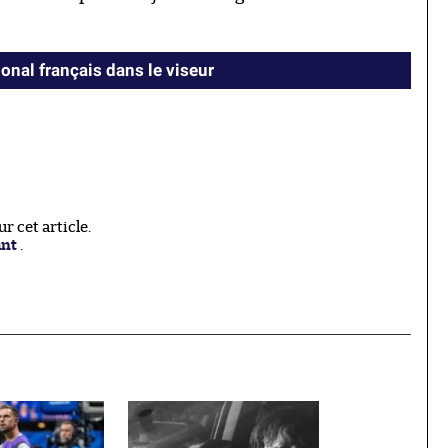
ional français dans le viseur
 cet article.
ant
.