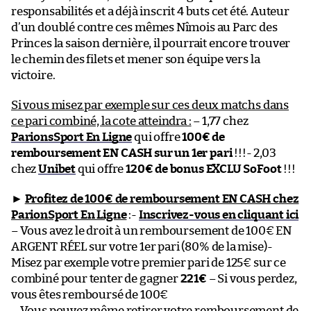
responsabilités et a déjà inscrit 4 buts cet été. Auteur
d’un doublé contre ces mêmes Nîmois au Parc des
Princes la saison dernière, il pourrait encore trouver
le chemin des filets et mener son équipe vers la
victoire.
Si vous misez par exemple sur ces deux matchs dans
ce pari combiné, la cote atteindra :
– 1,77 chez
ParionsSport En Ligne
qui offre
100€ de
remboursement EN CASH sur un 1er pari
!!!- 2,03
chez
Unibet
qui offre
120€ de bonus EXCLU SoFoot
!!!
►
Profitez de 100€ de remboursement EN CASH chez
ParionSport En Ligne
:-
Inscrivez-vous en cliquant ici
– Vous avez le droit à un remboursement de 100€ EN
ARGENT RÉEL sur votre 1er pari (80% de la mise)-
Misez par exemple votre premier pari de 125€ sur ce
combiné pour tenter de gagner
221€
– Si vous perdez,
vous êtes remboursé de 100€
–
Vous pouvez même retirer votre remboursement de