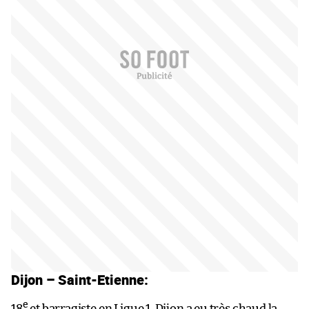
Dijon – Saint-Etienne:
e
18
et barragiste en Ligue 1, Dijon a eu très chaud la