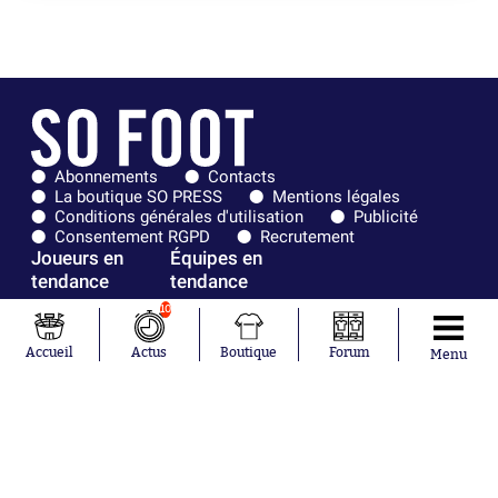
Abonnements
Contacts
La boutique SO PRESS
Mentions légales
Conditions générales d'utilisation
Publicité
Consentement RGPD
Recrutement
Joueurs en
Équipes en
tendance
tendance
10
Khalis Merah
FIFA
Loïs Openda
Real Madrid
Accueil
Actus
Boutique
Forum
Menu
Moussa
Bordeaux
Niakhaté
France
Nicolás
Chelsea
Tagliafico
Paris Saint-
Pavel Šulc
Germain
Gauthier Hein
Olympique
Lionel Messi
lyonnais