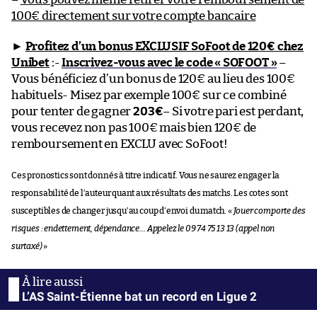
100€ directement sur votre compte bancaire
►
Profitez d’un bonus EXCLUSIF SoFoot de 120€ chez
Unibet
:-
Inscrivez-vous avec le code « SOFOOT »
–
Vous bénéficiez d’un bonus de 120€ au lieu des 100€
habituels- Misez par exemple 100€ sur ce combiné
pour tenter de gagner
203€
– Si votre pari est perdant,
vous recevez non pas 100€ mais bien 120€ de
remboursement en EXCLU avec SoFoot!
Ces pronostics sont donnés à titre indicatif. Vous ne saurez engager la
responsabilité de l’auteur quant aux résultats des matchs. Les cotes sont
susceptibles de changer jusqu’au coup d’envoi du match. «
Jouer comporte des
risques : endettement, dépendance… Appelez le 09 74 75 13 13 (appel non
surtaxé)
»
L’AS Saint-Étienne bat un record en Ligue 2