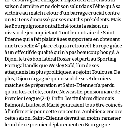
saison dernière et ne doit son salut dans l’élite qu’à sa
victoire au match retour d’un barrage crucial contre
un RC Lens émoussé par ses matchs précédents. Mais
les Bourguignons ont affiché toute la saison un
niveau de jeu inquiétant. Tout le contraire de Saint-
Etienne qui a fait plaisir à ses supporters en obtenant
e
une très belle 4
place et qui a retrouvé l’Europe grâce
à un effectif de qualité qui n’a pas beaucoup bougé. A
Dijon, le très bon latéral Rosier est parti au Sporting
Portugal tandis que Wesley Saïd, l’un de ses
attaquants les plus prolifiques, a rejoint Toulouse. De
plus, Dijon n’a gagné qu’un seul de ses 3 derniers
matches de préparation et Saint-Etienne n’a perdu
qu’un fois cet été, contre Newcastle, pensionnaire de
Premier League (2-1). Enfin, les titulaires dijonnais
Balmont, Lautoa et Marié pourraient tous être coincés
à l’infirmerie pour cette rencontre. Ambitieux encore
cette saison, Saint-Etienne devrait au moins ramener
le nul de ce premier déplacement en Bourgogne