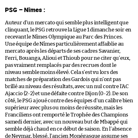
PSG – Nîmes :
Auteur d’un mercato qui semble plus intelligent que
clinquant, le PSG retrouve la Ligue 1 dimanche soir en
recevant le Nîmes Olympique au Parc des Princes.
Une équipe de Nîmes particulièrement affaiblie au
mercato après les départs de ses cadres Savanier,
Ferri, Bouanga, Alioui et Thioub pour ne citer qu’eux,
pas vraiment remplacés par des recrues dont le
niveau semble moins élevé. Cela s’est vu lors des
matches de préparation des Gardois qui n’ont pas
brillé au niveau des résultats, avec un nul contre l’AC
Ajaccio (2-2) et une défaite contre Dijon (0-2). De son
côté, le PSG a joué contre des équipes d’un calibre bien
supérieur avec plus ou moins de réussite, mais les
Franciliens ont remporté le Trophée des Champions
samedi dernier, avec un nouveau but de Mbappé qui
semble déjà chaud en ce début de saison. En l’absence
de Neymar, blessé, l’ancien Monégasque assume ses