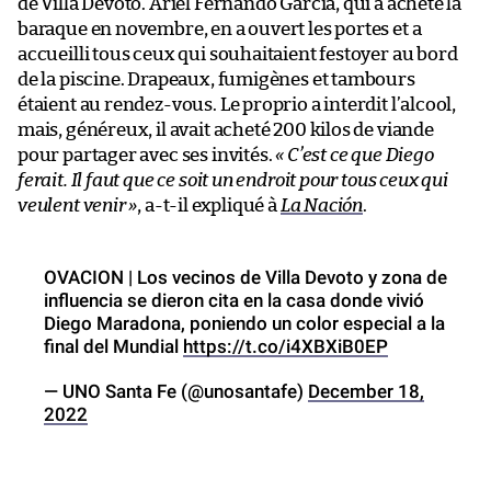
de Villa Devoto. Ariel Fernando García, qui a acheté la
baraque en novembre, en a ouvert les portes et a
accueilli tous ceux qui souhaitaient festoyer au bord
de la piscine. Drapeaux, fumigènes et tambours
étaient au rendez-vous. Le proprio a interdit l’alcool,
mais, généreux, il avait acheté 200 kilos de viande
pour partager avec ses invités.
« C’est ce que Diego
ferait. Il faut que ce soit un endroit pour tous ceux qui
veulent venir »
, a-t-il expliqué à
La Nación
.
OVACION | Los vecinos de Villa Devoto y zona de
influencia se dieron cita en la casa donde vivió
Diego Maradona, poniendo un color especial a la
final del Mundial
https://t.co/i4XBXiB0EP
— UNO Santa Fe (@unosantafe)
December 18,
2022