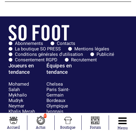
Abonnements
Contacts
La boutique SO PRESS
Mentions légales
Conditions générales d'utilisation
Publicité
Consentement RGPD
Recrutement
Joueurs en
Équipes en
tendance
tendance
Mohamed
Chelsea
Salah
Paris Saint-
Mykhailo
Germain
Mudryk
Bordeaux
Neymar
Olympique
Khalis Merah
lyonnais
Loïs Openda
FIFA
10
Moussa
Real Madrid
Niakhaté
RC Strasbourg
Accueil
Actus
Boutique
Forum
Menu
Nicolás
AC Milan