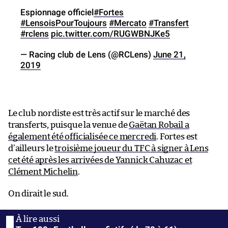
Espionnage officiel
#Fortes
#LensoisPourToujours
#Mercato
#Transfert
#rclens
pic.twitter.com/RUGWBNJKe5
— Racing club de Lens (@RCLens)
June 21,
2019
Le club nordiste est très actif sur le marché des
transferts, puisque la venue de
Gaëtan Robail a
également été officialisée ce mercredi
. Fortes est
d’ailleurs le
troisième joueur du TFC à signer à Lens
cet été après les arrivées de Yannick Cahuzac et
Clément Michelin
.
On dirait le sud.