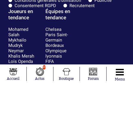
Conditions générales d'utilisation
Publicité
Consentement RGPD
Recrutement
Joueurs en
Équipes en
tendance
tendance
Mohamed
Chelsea
Salah
Paris Saint-
Mykhailo
Germain
Mudryk
Bordeaux
Neymar
Olympique
Khalis Merah
lyonnais
Loïs Openda
FIFA
Moussa
Real Madrid
10
Niakhaté
RC Strasbourg
Nicolás
AC Milan
Accueil
Actus
Boutique
Forum
Menu
Tagliafico
France
Pavel Šulc
RC Lens
Josh Maja
Gauthier Hein