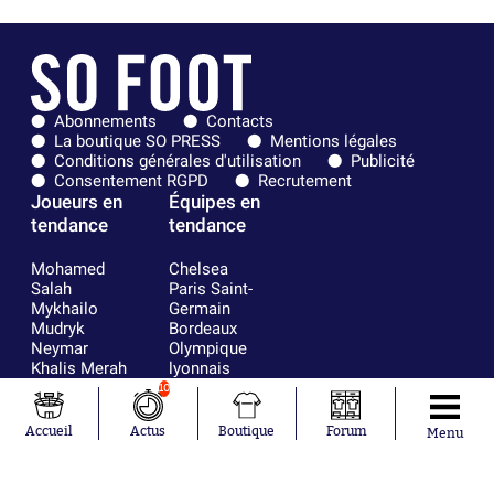
Abonnements
Contacts
La boutique SO PRESS
Mentions légales
Conditions générales d'utilisation
Publicité
Consentement RGPD
Recrutement
Joueurs en
Équipes en
tendance
tendance
Mohamed
Chelsea
Salah
Paris Saint-
Mykhailo
Germain
Mudryk
Bordeaux
Neymar
Olympique
Khalis Merah
lyonnais
Loïs Openda
FIFA
10
Moussa
Real Madrid
Niakhaté
RC Strasbourg
Accueil
Actus
Boutique
Forum
Menu
Nicolás
AC Milan
Tagliafico
France
Pavel Šulc
RC Lens