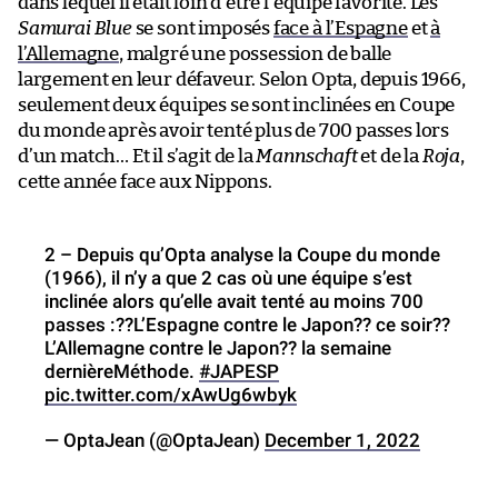
dans lequel il était loin d’être l’équipe favorite. Les
Samurai Blue
se sont imposés
face à l’Espagne
et
à
l’Allemagne
, malgré une possession de balle
largement en leur défaveur. Selon Opta, depuis 1966,
seulement deux équipes se sont inclinées en Coupe
du monde après avoir tenté plus de 700 passes lors
d’un match… Et il s’agit de la
Mannschaft
et de la
Roja
,
cette année face aux Nippons.
2 – Depuis qu’Opta analyse la Coupe du monde
(1966), il n’y a que 2 cas où une équipe s’est
inclinée alors qu’elle avait tenté au moins 700
passes :??L’Espagne contre le Japon?? ce soir??
L’Allemagne contre le Japon?? la semaine
dernièreMéthode.
#JAPESP
pic.twitter.com/xAwUg6wbyk
— OptaJean (@OptaJean)
December 1, 2022