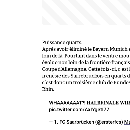
Puissance quarts.
Après avoir éliminé le Bayern Munich 
loin de là. Pourtant dans le ventre mou
évolue non loin de la frontière français
Coupe d’Allemagne. Cette fois-ci, c’est 
frénésie des Sarrebruckois en quarts de
c’est donc un troisième club de Bundesl
Rhin.
WHAAAAAAAT?! 𝐇𝐀𝐋𝐁𝐅𝐈𝐍𝐀𝐋𝐄 𝐖
pic.twitter.com/AxIYgStI77
— 1. FC Saarbrücken (@ersterfcs)
Ma