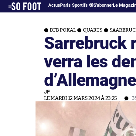
Actus
Paris Sportifs 🔞
S'abonner
Le Magazi
DFB POKAL
QUARTS
SAARBRÜC
Sarrebruck r
verra les d
d’Allemagn
JF
LE MARDI 12 MARS 2024 À 23:25
3