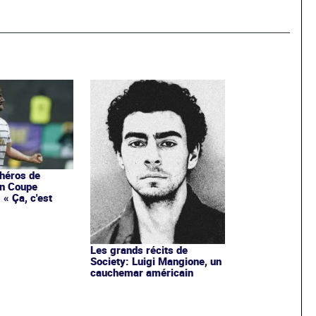
 héros de
en Coupe
 « Ça, c'est
Les grands récits de
Society: Luigi Mangione, un
cauchemar américain