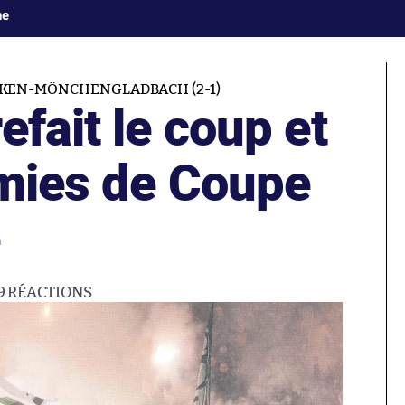
ne
KEN-MÖNCHENGLADBACH (2-1)
efait le coup et
emies de Coupe
e
9
RÉACTIONS