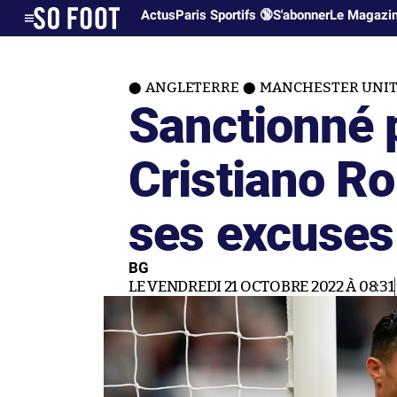
Actus
Paris Sportifs 🔞
S'abonner
Le Magazi
ANGLETERRE
MANCHESTER UNI
Sanctionné 
Cristiano R
ses excuses
BG
LE VENDREDI 21 OCTOBRE 2022 À 08:31