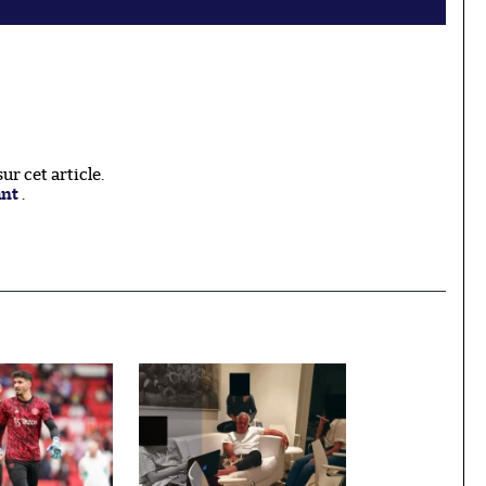
r cet article.
ant
.