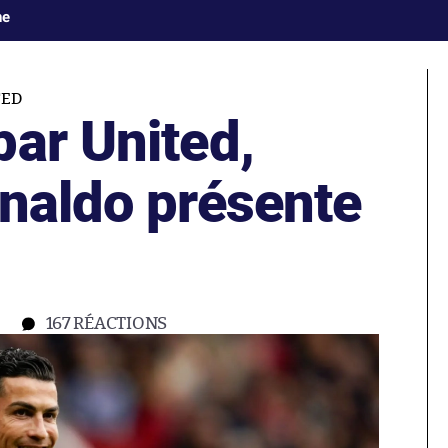
ne
TED
par United,
onaldo présente
167
RÉACTIONS