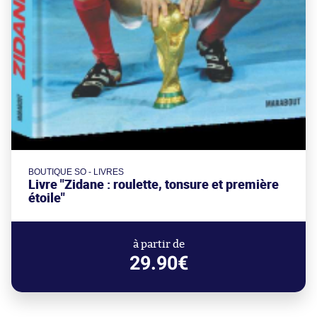
BOUTIQUE SO - LIVRES
Livre "Zidane : roulette, tonsure et première
étoile"
à partir de
29.90€