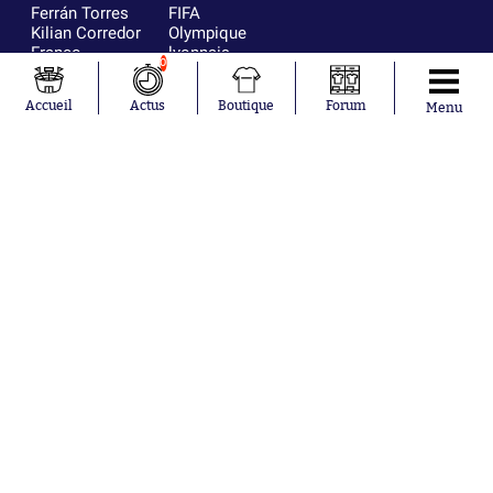
Ferrán Torres
FIFA
Kilian Corredor
Olympique
Franco
lyonnais
0
Mastantuono
AS Monaco
Orel Mangala
FC Barcelone
Accueil
Actus
Boutique
Forum
Menu
Rio Mavuba
Argentine
Rodri
RC Strasbourg
Mika Godts
Trabzonspor