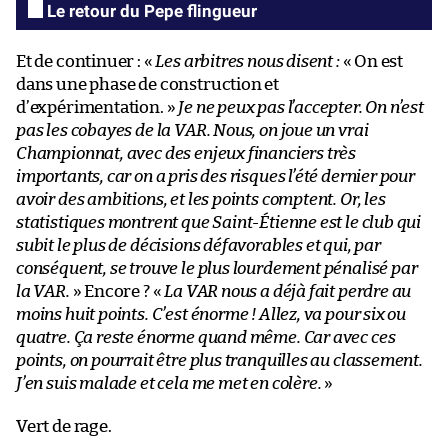
Le retour du Pepe flingueur
Et de continuer : «
Les arbitres nous disent :
« On est
dans une phase de construction et
d’expérimentation. »
Je ne peux pas l’accepter. On n’est
pas les cobayes de la VAR. Nous, on joue un vrai
Championnat, avec des enjeux financiers très
importants, car on a pris des risques l’été dernier pour
avoir des ambitions, et les points comptent. Or, les
statistiques montrent que Saint-Étienne est le club qui
subit le plus de décisions défavorables et qui, par
conséquent, se trouve le plus lourdement pénalisé par
la VAR.
» Encore ? «
La VAR nous a déjà fait perdre au
moins huit points. C’est énorme ! Allez, va pour six ou
quatre. Ça reste énorme quand même. Car avec ces
points, on pourrait être plus tranquilles au classement.
J’en suis malade et cela me met en colère.
»
Vert de rage.