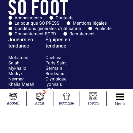
Abonnements
Contacts
La boutique SO PRESS
Mentions légales
Conditions générales d'utilisation
Publicité
Consentement RGPD
Recrutement
Joueurs en
Équipes en
tendance
tendance
Mohamed
Chelsea
Salah
Paris Saint-
Mykhailo
Germain
Mudryk
Bordeaux
Neymar
Olympique
Khalis Merah
lyonnais
Loïs Openda
FIFA
10
Moussa
Real Madrid
Niakhaté
RC Strasbourg
Accueil
Actus
Boutique
Forum
Menu
Nicolás
AC Milan
Tagliafico
France
Pavel Šulc
RC Lens
Josh Maja
Gauthier Hein