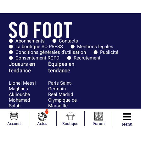
Abonnements
Contacts
La boutique SO PRESS
Mentions légales
Conditions générales d'utilisation
Publicité
Consentement RGPD
Recrutement
Joueurs en
Équipes en
tendance
tendance
Lionel Messi
Paris Saint-
Maghnes
Germain
Akliouche
Real Madrid
Mohamed
Olympique de
Salah
Marseille
Neymar
FIFA
10
Julián Álvarez
FC Barcelone
Ferrán Torres
Argentine
Accueil
Actus
Boutique
Forum
Menu
Kilian Corredor
Olympique
Franco
lyonnais
Mastantuono
AS Monaco