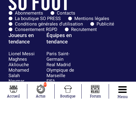
Abonnements
Contacts
La boutique SO PRESS
Mentions légales
Conditions générales d'utilisation
Publicité
Consentement RGPD
Recrutement
Joueurs en
Équipes en
tendance
tendance
Lionel Messi
Paris Saint-
Maghnes
Germain
Akliouche
Real Madrid
Mohamed
Olympique de
Salah
Marseille
Neymar
FIFA
10
Julián Álvarez
FC Barcelone
Ferrán Torres
Argentine
Accueil
Actus
Boutique
Forum
Kilian Corredor
Olympique
Menu
Franco
lyonnais
Mastantuono
AS Monaco
Orel Mangala
RC Strasbourg
Rio Mavuba
Trabzonspor