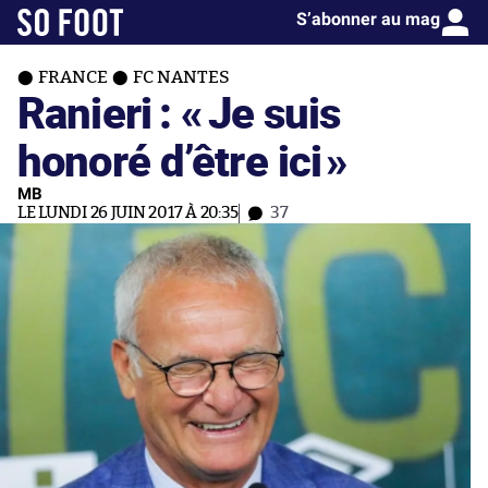
S’abonner au mag
FRANCE
FC NANTES
Ranieri : «
Je suis
honoré d’être ici
»
MB
LE LUNDI 26 JUIN 2017 À 20:35
37