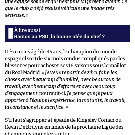
une équipe solide et qui n’est plus un projet d’avenir. Ce
que le club a déjà réalisé véhicule une image très
sérieuse. »
Ramos au PSG, la bonne idée du chef ?
Désormais âgé de 35 ans, le champion du monde
espagnol sort de six mois rendus compliqués par les
blessures pour achever ses 16 saisons sous le maillot
du Real Madrid.
« Je veux repartir de zéro, faire les
choses avec beaucoup d’humilité, avec beaucoup de
travail, avec beaucoup d’efforts et avec beaucoup
d’engagement
, poursuit-il.
Je pense que je peux
apporter à l’équipe l’expérience, la maturité, le travail,
la constance et le sacrifice. »
S’il faut s’agripper à l’épaule de Kingsley Coman ou
Kevin De Bruyne en finale de la prochaine Ligue des
champions, comptez sur lui.