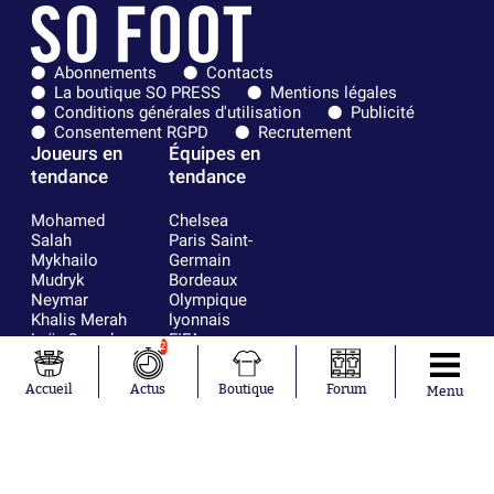
Abonnements
Contacts
La boutique SO PRESS
Mentions légales
Conditions générales d'utilisation
Publicité
Consentement RGPD
Recrutement
Joueurs en
Équipes en
tendance
tendance
Mohamed
Chelsea
Salah
Paris Saint-
Mykhailo
Germain
Mudryk
Bordeaux
Neymar
Olympique
Khalis Merah
lyonnais
Loïs Openda
FIFA
2
Moussa
Real Madrid
Niakhaté
RC Strasbourg
Accueil
Actus
Boutique
Forum
Menu
Nicolás
AC Milan
Tagliafico
France
Pavel Šulc
RC Lens
Josh Maja
Gauthier Hein