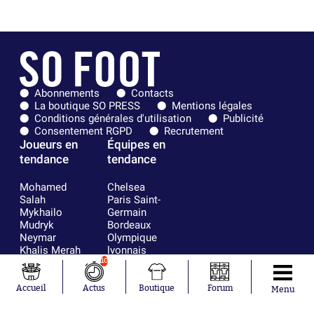
Abonnements
Contacts
La boutique SO PRESS
Mentions légales
Conditions générales d'utilisation
Publicité
Consentement RGPD
Recrutement
Joueurs en
Équipes en
tendance
tendance
Mohamed
Chelsea
Salah
Paris Saint-
Mykhailo
Germain
Mudryk
Bordeaux
Neymar
Olympique
Khalis Merah
lyonnais
Loïs Openda
FIFA
10
Moussa
Real Madrid
Niakhaté
RC Strasbourg
Accueil
Actus
Boutique
Forum
Menu
Nicolás
AC Milan
Tagliafico
France