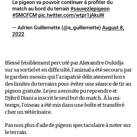
Le pigeon va pouvoir continuer à profiter du
match au bord du terrain
#sauvezlepigeon
#SMCFCM
pic.twitter.com/wtpr1jAkuW
— Adrien Guillemette (@a_guillemette)
August 8,
2022
Blessé (visiblement percuté par Alexandre Oukidja
sur sa sortie) et en difficulté, l’animal a été secouru par
le gardien messin qui l’a rapatrié délicatement hors
des limites du terrains pour éviter une séance de tir au
pigeon gratuite. Le jeu a ensuite pu reprendre et
Djibril Diani a inscrit le seul but du match. À la mi-
temps, l’oiseau a été mis dans une boîte et transféré
chez un vétérinaire.
Pas non plus d’aile de pigeon spectaculaire à noter sur
le terrain.