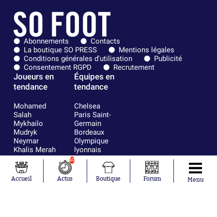
Abonnements
Contacts
La boutique SO PRESS
Mentions légales
Conditions générales d'utilisation
Publicité
Consentement RGPD
Recrutement
Joueurs en
Équipes en
tendance
tendance
Mohamed
Chelsea
Salah
Paris Saint-
Mykhailo
Germain
Mudryk
Bordeaux
Neymar
Olympique
Khalis Merah
lyonnais
Loïs Openda
FIFA
10
Moussa
Real Madrid
Niakhaté
RC Strasbourg
Accueil
Actus
Boutique
Forum
Menu
Nicolás
AC Milan
Tagliafico
France
Pavel Šulc
RC Lens
Josh Maja