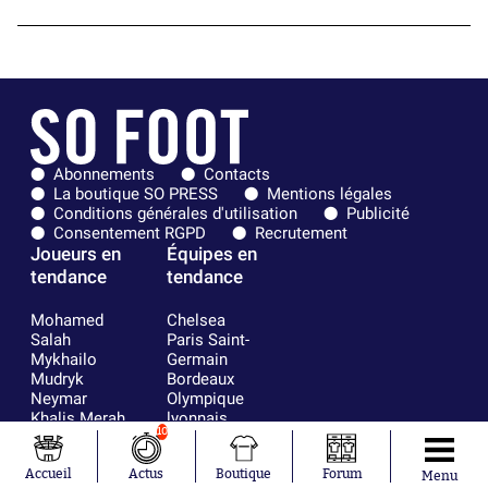
Abonnements
Contacts
La boutique SO PRESS
Mentions légales
Conditions générales d'utilisation
Publicité
Consentement RGPD
Recrutement
Joueurs en
Équipes en
tendance
tendance
Mohamed
Chelsea
Salah
Paris Saint-
Mykhailo
Germain
Mudryk
Bordeaux
Neymar
Olympique
Khalis Merah
lyonnais
10
Loïs Openda
FIFA
Moussa
Real Madrid
Accueil
Actus
Boutique
Forum
Niakhaté
RC Strasbourg
Menu