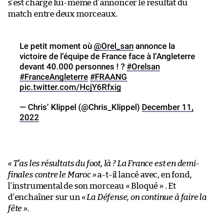
s’est chargé lui-même d’annoncer le résultat du
match entre deux morceaux.
Le petit moment où
@Orel_san
annonce la
victoire de l’équipe de France face à l’Angleterre
devant 40.000 personnes ! ?
#Orelsan
#FranceAngleterre
#FRAANG
pic.twitter.com/HcjY6Rfxig
— Chris’ Klippel (@Chris_Klippel)
December 11,
2022
« T’as les résultats du foot, là ? La France est en demi-
finales contre le Maroc »
a-t-il lancé avec, en fond,
l’instrumental de son morceau « Bloqué » . Et
d’enchaîner sur un
« La Défense, on continue à faire la
fête »
.