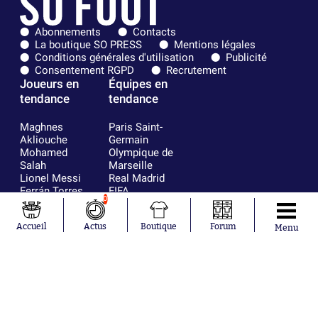
Abonnements
Contacts
La boutique SO PRESS
Mentions légales
Conditions générales d'utilisation
Publicité
Consentement RGPD
Recrutement
Joueurs en
Équipes en
tendance
tendance
Maghnes
Paris Saint-
Akliouche
Germain
Mohamed
Olympique de
Salah
Marseille
Lionel Messi
Real Madrid
Ferrán Torres
FIFA
0
Kilian Corredor
Olympique
Franco
lyonnais
Accueil
Actus
Boutique
Forum
Mastantuono
AS Monaco
Menu
Orel Mangala
FC Barcelone
Rio Mavuba
Argentine
Rodri
RC Strasbourg
Mika Godts
Trabzonspor