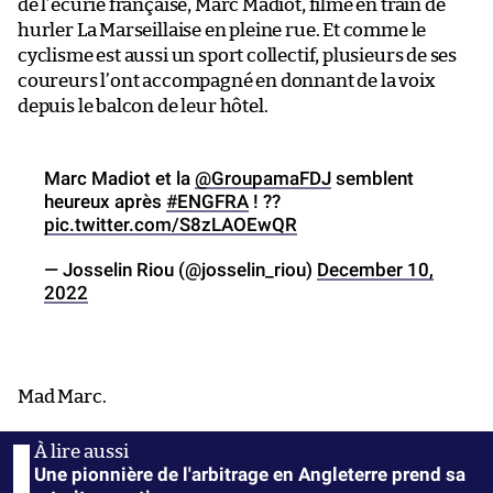
de l’écurie française, Marc Madiot, filmé en train de
hurler La Marseillaise en pleine rue. Et comme le
cyclisme est aussi un sport collectif, plusieurs de ses
coureurs l’ont accompagné en donnant de la voix
depuis le balcon de leur hôtel.
Marc Madiot et la
@GroupamaFDJ
semblent
heureux après
#ENGFRA
! ??
pic.twitter.com/S8zLAOEwQR
— Josselin Riou (@josselin_riou)
December 10,
2022
Mad Marc.
Une pionnière de l'arbitrage en Angleterre prend sa