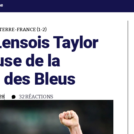
ne
ERRE-FRANCE (1-2)
Lensois Taylor
se de la
n des Bleus
28
32
RÉACTIONS