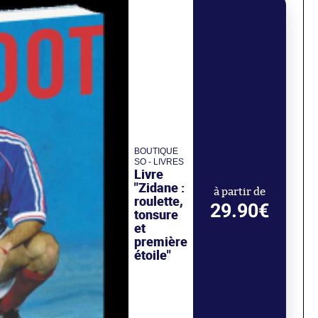
BOUTIQUE
SO - LIVRES
Livre
"Zidane :
à partir de
roulette,
29.90€
tonsure
et
première
étoile"