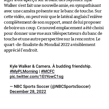
Walker s’est fait une nouvelle amie, en sympathisant
avec une caméra présente sur le banc de touche. Sur
cette vidéo, on peut voir que le latéral anglais l’enlève
complètement de son support, avant de lui proposer
de boire un coup. Ce nouvel emplacement a été choisi
pour donner une vue aux téléspectateurs du banc de
touche et une autre perspective sur la rencontre. Le
quart-de-finaliste du Mondial 2022 a visiblement
apprécié l’endroit.
Kyle Walker & Camera. À budding friendship.
#MyPLMorning
|
#MCFC
pic.twitter.com/1EtYowC1sg
— NBC Sports Soccer (@NBCSportsSoccer)
December 28, 2022