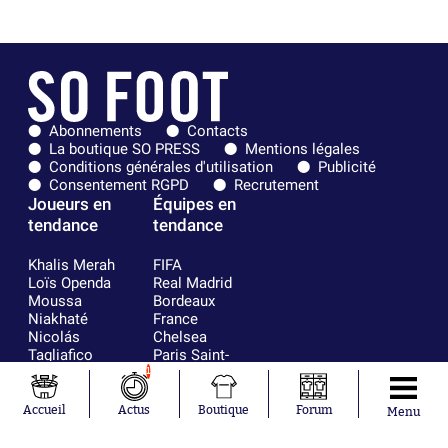
Abonnements
Contacts
La boutique SO PRESS
Mentions légales
Conditions générales d'utilisation
Publicité
Consentement RGPD
Recrutement
Joueurs en
Équipes en
tendance
tendance
Khalis Merah
FIFA
Loïs Openda
Real Madrid
Moussa
Bordeaux
Niakhaté
France
Nicolás
Chelsea
Tagliafico
Paris Saint-
Pavel Šulc
Germain
1
Gauthier Hein
Olympique
Lionel Messi
lyonnais
Accueil
Actus
Boutique
Forum
Menu
Gonzalo
AC Milan
García Torres
RC Strasbourg