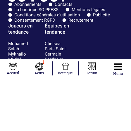
Abonnements
Contacts
La boutique SO PRESS
Mentions légales
Conditions générales d'utilisation
Publicité
Consentement RGPD
Recrutement
Joueurs en
Équipes en
tendance
tendance
Mohamed
Chelsea
Salah
Paris Saint-
Mykhailo
Germain
Mudryk
Bordeaux
7
Neymar
Olympique
Khalis Merah
lyonnais
Accueil
Actus
Boutique
Forum
Menu
Loïs Openda
FIFA
Moussa
Real Madrid
Niakhaté
RC Strasbourg
Nicolás
AC Milan
Tagliafico
France
Pavel Šulc
RC Lens
Josh Maja
Gauthier Hein