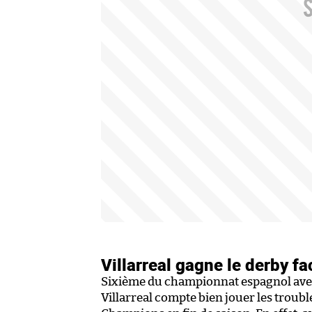
Villarreal gagne le derby f
Sixième du championnat espagnol avec
Villarreal compte bien jouer les troubl