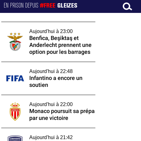
EN PRISON DEPUIS
#FREE
GLEIZES
Aujourd'hui à 23:00
Benfica, Beşiktaş et
Anderlecht prennent une
option pour les barrages
Aujourd'hui à 22:48
Infantino a encore un
soutien
Aujourd'hui à 22:00
Monaco poursuit sa prépa
par une victoire
Aujourd'hui à 21:42