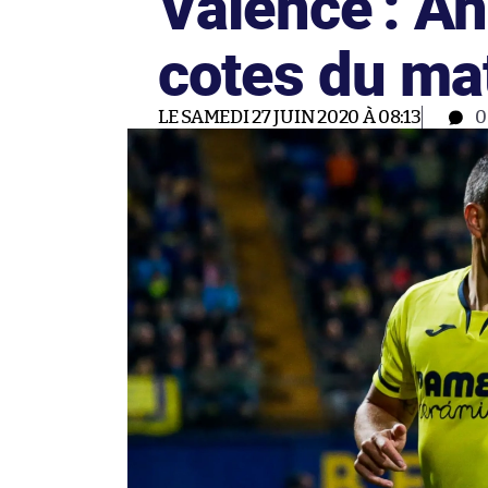
Valence : An
cotes du ma
LE SAMEDI 27 JUIN 2020 À 08:13