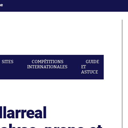
ne
SITES
COMPÉTITIONS
GUIDE
INTERNATIONALES
ET
ASTUCE
llarreal