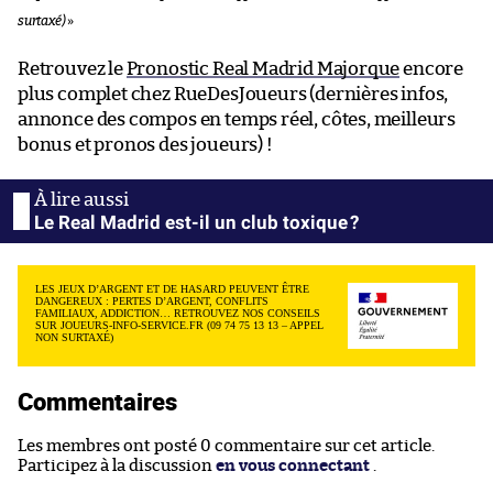
surtaxé)
»
Retrouvez le
Pronostic Real Madrid Majorque
encore
plus complet chez RueDesJoueurs (dernières infos,
annonce des compos en temps réel, côtes, meilleurs
bonus et pronos des joueurs) !
Le Real Madrid est-il un club toxique ?
LES JEUX D’ARGENT ET DE HASARD PEUVENT ÊTRE
DANGEREUX : PERTES D’ARGENT, CONFLITS
FAMILIAUX, ADDICTION… RETROUVEZ NOS CONSEILS
SUR JOUEURS-INFO-SERVICE.FR (09 74 75 13 13 – APPEL
NON SURTAXÉ)
Commentaires
Les membres ont posté 0 commentaire sur cet article.
Participez à la discussion
en vous connectant
.