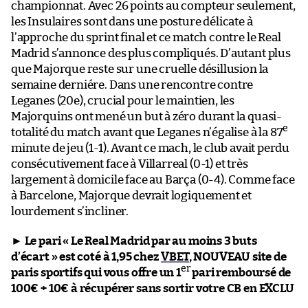
championnat. Avec 26 points au compteur seulement,
les Insulaires sont dans une posture délicate à
l’approche du sprint final et ce match contre le Real
Madrid s’annonce des plus compliqués. D’autant plus
que Majorque reste sur une cruelle désillusion la
semaine derniére. Dans une rencontre contre
Leganes (20e), crucial pour le maintien, les
Majorquins ont mené un but à zéro durant la quasi-
e
totalité du match avant que Leganes n’égalise à la 87
minute de jeu (1-1). Avant ce mach, le club avait perdu
consécutivement face à Villarreal (0-1) et très
largement à domicile face au Barça (0-4). Comme face
à Barcelone, Majorque devrait logiquement et
lourdement s’incliner.
►
Le pari « Le Real Madrid par au moins 3 buts
d’écart » est coté à 1,95 chez
VBET
, NOUVEAU site de
er
paris sportifs qui vous offre un 1
pari remboursé de
100€ + 10€ à récupérer sans sortir votre CB en EXCLU