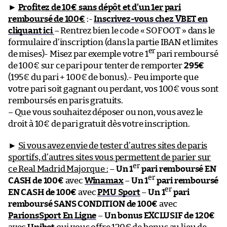
►
Profitez de 10€ sans dépôt et d’un 1er pari
remboursé de 100€
:-
Inscrivez-vous chez VBET en
cliquant ici
– Rentrez bien le code « SOFOOT » dans le
formulaire d’inscription (dans la partie IBAN et limites
er
de mises)- Misez par exemple votre 1
pari remboursé
de 100€ sur ce pari pour tenter de remporter
295€
(195€ du pari + 100€ de bonus).- Peu importe que
votre pari soit gagnant ou perdant, vos 100€ vous sont
remboursés en paris gratuits.
– Que vous souhaitez déposer ou non, vous avez le
droit à 10€ de pari gratuit dès votre inscription.
►
Si vous avez envie de tester d’autres sites de paris
sportifs, d’autres sites vous permettent de parier sur
er
ce Real Madrid Majorque :
–
Un 1
pari remboursé EN
er
CASH de 100€
avec
Winamax
–
Un 1
pari remboursé
er
EN CASH de 100€
avec
PMU Sport
–
Un 1
pari
remboursé SANS CONDITION de 100€
avec
ParionsSport En Ligne
–
Un bonus EXCLUSIF de 120€