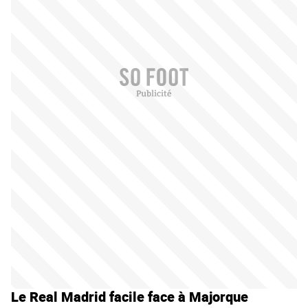
Le Real Madrid facile face à Majorque