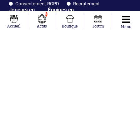
Consentement RGPD
Recrutement
Joueurs en
Équipes en
9
tendance
tendance
Accueil
Actus
Boutique
Forum
Menu
Mohamed
Chelsea
Salah
Paris Saint-
Mykhailo
Germain
Mudryk
Bordeaux
Neymar
Olympique
Khalis Merah
lyonnais
Loïs Openda
FIFA
Moussa
Real Madrid
Niakhaté
RC Strasbourg
Nicolás
AC Milan
Tagliafico
France
Pavel Šulc
RC Lens
Josh Maja
Gauthier Hein