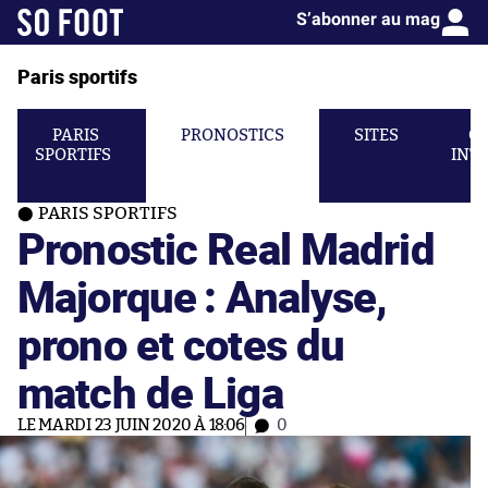
S’abonner au mag
Paris sportifs
PARIS
PRONOSTICS
SITES
C
SPORTIFS
INT
PARIS SPORTIFS
Pronostic Real Madrid
Majorque : Analyse,
prono et cotes du
match de Liga
LE MARDI 23 JUIN 2020 À 18:06
0