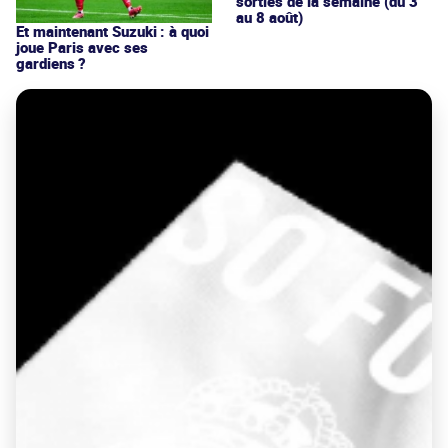
sorties de la semaine (du 3
au 8 août)
Et maintenant Suzuki : à quoi
joue Paris avec ses
gardiens ?