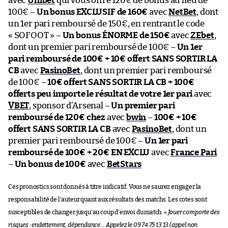
avec
Unibet
qui vous offre 120€ de bonus au lieu de
100€ –
Un bonus EXCLUSIF de 160€
avec
NetBet
, dont
un 1er pari remboursé de 150€, en rentrant le code
« SOFOOT » –
Un bonus ÉNORME de 150€
avec
ZEbet
,
dont un premier pari remboursé de 100€ –
Un 1er
pari remboursé de 100€ + 10€ offert SANS SORTIR LA
CB
avec
PasinoBet
, dont un premier pari remboursé
de 100€ –
10€ offert SANS SORTIR LA CB + 100€
offerts peu importe le résultat de votre 1er pari
avec
VBET
, sponsor d’Arsenal –
Un premier pari
remboursé de 120€ chez
avec
bwin
–
100€ + 10€
offert SANS SORTIR LA CB
avec
PasinoBet
, dont un
premier pari remboursé de 100€ –
Un 1er pari
remboursé de 100€ + 20€ EN EXCLU
avec
France Pari
–
Un bonus de 100€
avec
BetStars
Ces pronostics sont donnés à titre indicatif. Vous ne saurez engager la
responsabilité de l’auteur quant aux résultats des matchs. Les cotes sont
susceptibles de changer jusqu’au coup d’envoi du match. «
Jouer comporte des
risques : endettement, dépendance… Appelez le 09 74 75 13 13 (appel non