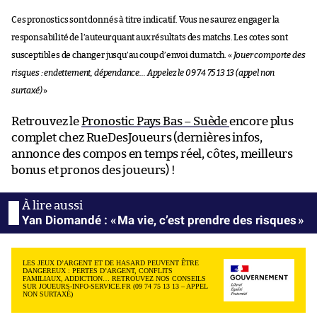
Ces pronostics sont donnés à titre indicatif. Vous ne saurez engager la
responsabilité de l’auteur quant aux résultats des matchs. Les cotes sont
susceptibles de changer jusqu’au coup d’envoi du match. «
Jouer comporte des
risques : endettement, dépendance… Appelez le 09 74 75 13 13 (appel non
surtaxé)
»
Retrouvez le
Pronostic Pays Bas – Suède
encore plus
complet chez RueDesJoueurs (dernières infos,
annonce des compos en temps réel, côtes, meilleurs
bonus et pronos des joueurs) !
Yan Diomandé : « Ma vie, c’est prendre des risques »
LES JEUX D’ARGENT ET DE HASARD PEUVENT ÊTRE
DANGEREUX : PERTES D’ARGENT, CONFLITS
FAMILIAUX, ADDICTION… RETROUVEZ NOS CONSEILS
SUR JOUEURS-INFO-SERVICE.FR (09 74 75 13 13 – APPEL
NON SURTAXÉ)