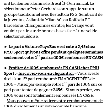
ont facilement dominé le Brésil (3-1) en amical. Le
sélectionneur Peter Gerhardsson s’appuie sur un
groupe traditionnel avec Ilestedt du PSG, Sembrant de
la Juventus, Asllani du Milan AC, ou Rolfö du FC
Barcelone. Championnes en titre, les Oranje vont
vouloir partir sur de bonnes bases face à une solide
sélection suédoise.
►
Le pari « Victoire Pays Bas » est coté à 2,45 chez
PMU Sport
qui vous offre pendant quelques semaines
er
seulement votre 1
pari de 100€ remboursé EN CASH
►
Profitez de 100€ remboursés EN CASH chez PMU
Sport
:-
Inscrivez-vous en cliquant ici
– Vous avez le
er
droit à un 1
pari remboursé EN ARGENT RÉEL de
er
100€ – Misez par exemple votre 1
pari de 100€ sur ce
pari pour tenter de gagner
245€
– Si vous perdez, vos
100€ vous sont totalement remboursés EN CASH
–
Vous pouvez même retirer votre remboursement de
100€ directement sur votre compte bancaire