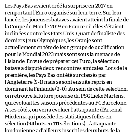
Les Pays Bas avaient créé la surprise en 2017 en
remportant l’Euro organisé sur leur terre. Sur leur
lancée, les joueuses bataves avaient atteint la finale de
la Coupe du Monde 2019 en France où elles s’étaient
inclinées contre les Etats Unis. Quart de finaliste des
derniers Jeux Olympiques, les Oranje sont
actuellement en tête de leur groupe de qualification
pour le Mondial 2023 mais sont sous la menace de
l’Islande. En vue de préparer cet Euro, la sélection
batave a disputé deux rencontres amicales. Lors de la
première, les Pays Bas ont été surclassés par
l’Angleterre (5-1) mais se sont ensuite repris en
dominant la Finlande (2-0). Au sein de cette sélection,
on retrouve la future joueuse du PSG Lieke Martens,
qui évoluait les saisons précédentes au FC Barcelone.
A ses côtés, on verra évoluer l’attaquante d’Arsenal
Miedema qui possède des statistiques folles en
sélection (94 buts en 111 sélections). L’attaquante
londonienne a d’ailleurs inscrit les deux buts de la