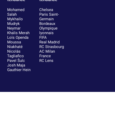
Mohamed
Chelsea
Salah
Paris Saint-
Mykhailo
Germain
Mudryk
Bordeaux
Neymar
Olympique
Khalis Merah
lyonnais
Loïs Openda
FIFA
Moussa
Real Madrid
Niakhaté
RC Strasbourg
Nicolás
AC Milan
Tagliafico
France
Pavel Šulc
RC Lens
Josh Maja
Gauthier Hein