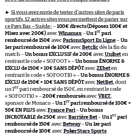
►
Si vous avez envie de tester d’autres sites de paris
sportifs, 12 autres sites vous permettent de parier sur
ce Pays Bas – Suède :
–
100€ directs (Déposez 100€ et
er
Misez avec 200€)
avec
Winamax
–
Un 1
pari
remboursé de 150€
avec
ParionsSport En Ligne
–
Un
1er pari remboursé de 100€
avec
Betclic
dès la fin du
match –
Un bonus EXCLUSIF de 200€
avec
Unibet
en
rentrant le code « SOFOOT » –
Un bonus ÉNORME &
EXCLU de 150€ + 10€ SANS DÉPÔT
avec
ZEbet
en
rentrant le code « SOFOOT10 » –
Un bonus ÉNORME &
EXCLU de 150€ + 10€ SANS DÉPÔT
avec
NetBet
, dont
er
un 1
pari remboursé de 150€, en rentrant le code
« SOFOOT10 » –
200€ remboursés
avec
VBET
,
er
sponsor de Monaco –
Un 1
pari remboursé de 100€ +
50€ EN PLUS
avec
France Pari
–
Un bonus
er
INCROYABLE de 250€
avec
Barrière Bet
–
Un 1
pari
remboursé de 150€
avec
Betway
–
Un 1er pari
remboursé de 100€
avec
PokerStars Sports