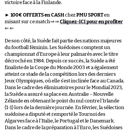
victoire face à la Finlande.
►
100€ OFFERTS en CASH
chez
PMU SPORT
en
misant sur ce match⇒ ⇒
Cliquez-ICI pour en profiter
⇐ ⇐
De son côté, la Suède fait partie des nations majeures
du football féminin. Les Suédoises comptent un
championnat d’Europe à leur palmarès avec le titre
décroché en 1984. Depuis ce succès, la Suède a été
finaliste de la Coupe du Monde 2003 et a également
atteint ce stade de la compétition lors des derniers
Jeux Olympiques, où elle s’est inclinée face au Canada.
Dans le cadre des éliminatoires pour le Mondial 2023,
la Suède a assuré sa place en Australie – Nouvelle
Zélande en obtenant le point du nul contre l’Irlande
(1-1) lors de la dernière journée. En février, la sélection
suédoise a disputé et remporté le Tournoi des
Algarves face à l’Italie, le Portugal et le Danemark.
Dans le cadre de la préparation à l’Euro, les Suédoises