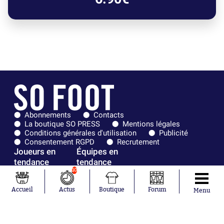
Abonnements
Contacts
La boutique SO PRESS
Mentions légales
Conditions générales d'utilisation
Publicité
Consentement RGPD
Recrutement
Joueurs en
Équipes en
tendance
tendance
10
Mohamed
Chelsea
Salah
Paris Saint-
Accueil
Actus
Boutique
Forum
Menu
Mykhailo
Germain
Mudryk
Bordeaux
Neymar
Olympique