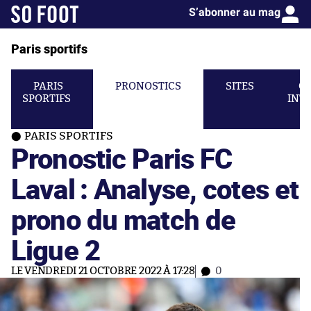
S’abonner au mag
Paris sportifs
PARIS
PRONOSTICS
SITES
C
SPORTIFS
INT
PARIS SPORTIFS
Pronostic Paris FC
Laval : Analyse, cotes et
prono du match de
Ligue 2
LE VENDREDI 21 OCTOBRE 2022 À 17:28
0