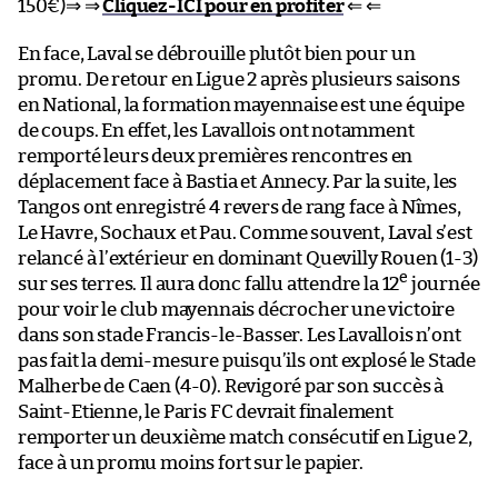
150€)⇒ ⇒
Cliquez-ICI pour en profiter
⇐ ⇐
En face, Laval se débrouille plutôt bien pour un
promu. De retour en Ligue 2 après plusieurs saisons
en National, la formation mayennaise est une équipe
de coups. En effet, les Lavallois ont notamment
remporté leurs deux premières rencontres en
déplacement face à Bastia et Annecy. Par la suite, les
Tangos ont enregistré 4 revers de rang face à Nîmes,
Le Havre, Sochaux et Pau. Comme souvent, Laval s’est
relancé à l’extérieur en dominant Quevilly Rouen (1-3)
e
sur ses terres. Il aura donc fallu attendre la 12
journée
pour voir le club mayennais décrocher une victoire
dans son stade Francis-le-Basser. Les Lavallois n’ont
pas fait la demi-mesure puisqu’ils ont explosé le Stade
Malherbe de Caen (4-0). Revigoré par son succès à
Saint-Etienne, le Paris FC devrait finalement
remporter un deuxième match consécutif en Ligue 2,
face à un promu moins fort sur le papier.