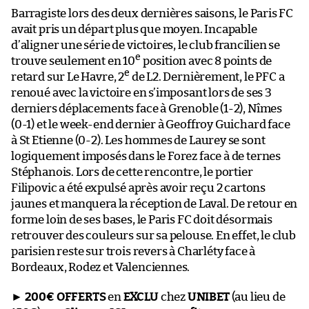
Barragiste lors des deux dernières saisons, le Paris FC
avait pris un départ plus que moyen. Incapable
d’aligner une série de victoires, le club francilien se
e
trouve seulement en 10
position avec 8 points de
e
retard sur Le Havre, 2
de L2. Dernièrement, le PFC a
renoué avec la victoire en s’imposant lors de ses 3
derniers déplacements face à Grenoble (1-2), Nîmes
(0-1) et le week-end dernier à Geoffroy Guichard face
à St Etienne (0-2). Les hommes de Laurey se sont
logiquement imposés dans le Forez face à de ternes
Stéphanois. Lors de cette rencontre, le portier
Filipovic a été expulsé après avoir reçu 2 cartons
jaunes et manquera la réception de Laval. De retour en
forme loin de ses bases, le Paris FC doit désormais
retrouver des couleurs sur sa pelouse. En effet, le club
parisien reste sur trois revers à Charléty face à
Bordeaux, Rodez et Valenciennes.
►
200€ OFFERTS
en
EXCLU
chez
UNIBET
(au lieu de