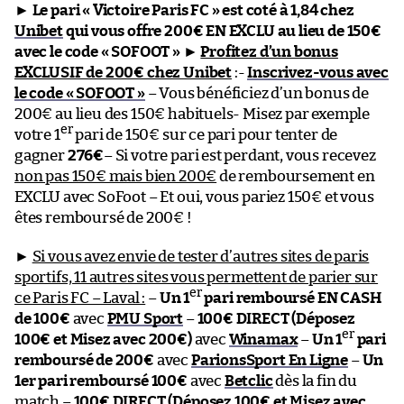
►
Le pari « Victoire Paris FC » est coté à 1,84 chez
Unibet
qui vous offre 200€ EN EXCLU au lieu de 150€
avec le code « SOFOOT »
►
Profitez d’un bonus
EXCLUSIF de 200€ chez Unibet
:-
Inscrivez-vous avec
le code « SOFOOT »
– Vous bénéficiez d’un bonus de
200€ au lieu des 150€ habituels- Misez par exemple
er
votre 1
pari de 150€ sur ce pari pour tenter de
gagner
276€
– Si votre pari est perdant, vous recevez
non pas 150€ mais bien 200€
de remboursement en
EXCLU avec SoFoot – Et oui, vous pariez 150€ et vous
êtes remboursé de 200€ !
►
Si vous avez envie de tester d’autres sites de paris
sportifs, 11 autres sites vous permettent de parier sur
er
ce Paris FC – Laval :
–
Un 1
pari remboursé EN CASH
de 100€
avec
PMU Sport
–
100€ DIRECT (Déposez
er
100€ et Misez avec 200€)
avec
Winamax
–
Un 1
pari
remboursé de 200€
avec
ParionsSport En Ligne
–
Un
1er pari remboursé 100€
avec
Betclic
dès la fin du
match –
100€ DIRECT (Déposez 100€ et Misez avec