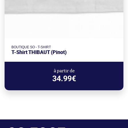
BOUTIQUE SO - T-SHIRT
T-Shirt THIBAUT (Pinot)
à partir de
34.99€