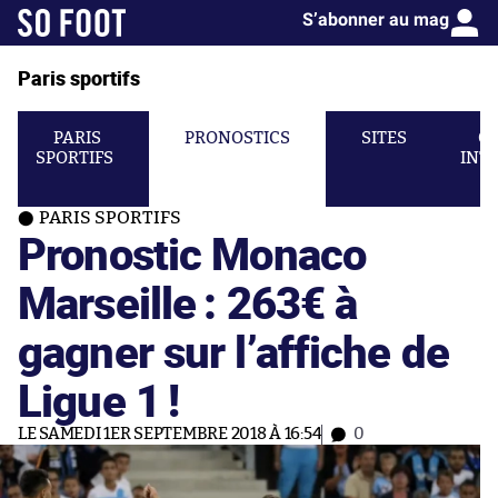
S’abonner au mag
Paris sportifs
PARIS
PRONOSTICS
SITES
C
SPORTIFS
INT
PARIS SPORTIFS
Pronostic Monaco
Marseille : 263€ à
gagner sur l’affiche de
Ligue 1 !
LE SAMEDI 1ER SEPTEMBRE 2018 À 16:54
0