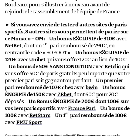
Bordeaux pour s’illustrer à nouveau avant de
rejoindre le rassemblement de l’équipe de France.
►
Si vous avez envie de tester d’autres sites de paris
sportifs, 8 autres sites vous permettent de parier sur
ce Monaco – OM :
–
Un bonus EXCLUSIF de 310€
avec
er
NetBet
, dont un 1
pari remboursé de 290€, en
rentrant le code « SOFOOT » –
Un bonus EXCLUSIF de
120€
avec
Unibet
qui vous offre 120€ au lieu de 100€
–
Un bonus de 50€ SANS CONDITION
avec
Betclic
qui
vous offre 50€ de paris gratuits peu importe que votre
premier pari soit gagnant ou perdant –
Un premier
pari remboursé de 107€ chez
avec
bwin
–
Un bonus
ÉNORME de 150€
avec
ZEbet
, dont 60€ pour 20€
déposés –
Un Bonus ÉNORME de 200€ dont 100€ sur
vos 1ers paris sportifs
avec
France Pari
–
Un bonus de
er
100€
avec
BetStars
–
Un 1
pari remboursé de 100€
avec
PMU Sport
Ces pronostics sont donnés à titre indicatif. Vous ne saurez engager la