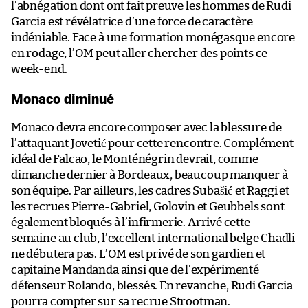
l’abnégation dont ont fait preuve les hommes de Rudi
Garcia est révélatrice d’une force de caractère
indéniable. Face à une formation monégasque encore
en rodage, l’OM peut aller chercher des points ce
week-end.
Monaco diminué
Monaco devra encore composer avec la blessure de
l’attaquant Jovetić pour cette rencontre. Complément
idéal de Falcao, le Monténégrin devrait, comme
dimanche dernier à Bordeaux, beaucoup manquer à
son équipe. Par ailleurs, les cadres Subašić et Raggi et
les recrues Pierre-Gabriel, Golovin et Geubbels sont
également bloqués à l’infirmerie. Arrivé cette
semaine au club, l’excellent international belge Chadli
ne débutera pas. L’OM est privé de son gardien et
capitaine Mandanda ainsi que de l’expérimenté
défenseur Rolando, blessés. En revanche, Rudi Garcia
pourra compter sur sa recrue Strootman.