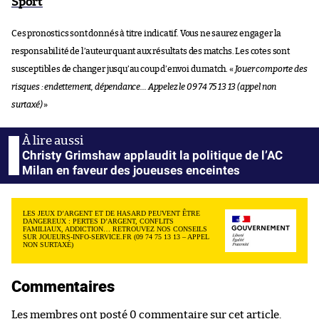
Sport
Ces pronostics sont donnés à titre indicatif. Vous ne saurez engager la
responsabilité de l’auteur quant aux résultats des matchs. Les cotes sont
susceptibles de changer jusqu’au coup d’envoi du match. «
Jouer comporte des
risques : endettement, dépendance… Appelez le 09 74 75 13 13 (appel non
surtaxé)
»
Christy Grimshaw applaudit la politique de l’AC
Milan en faveur des joueuses enceintes
LES JEUX D’ARGENT ET DE HASARD PEUVENT ÊTRE
DANGEREUX : PERTES D’ARGENT, CONFLITS
FAMILIAUX, ADDICTION… RETROUVEZ NOS CONSEILS
SUR JOUEURS-INFO-SERVICE.FR (09 74 75 13 13 – APPEL
NON SURTAXÉ)
Commentaires
Les membres ont posté 0 commentaire sur cet article.