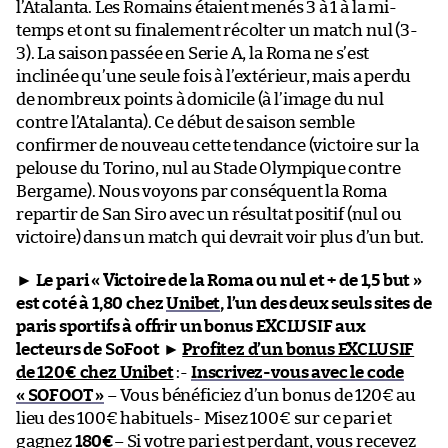
l’Atalanta. Les Romains étaient menés 3 à 1 à la mi-
temps et ont su finalement récolter un match nul (3-
3). La saison passée en Serie A, la Roma ne s’est
inclinée qu’une seule fois à l’extérieur, mais a perdu
de nombreux points à domicile (à l’image du nul
contre l’Atalanta). Ce début de saison semble
confirmer de nouveau cette tendance (victoire sur la
pelouse du Torino, nul au Stade Olympique contre
Bergame). Nous voyons par conséquent la Roma
repartir de San Siro avec un résultat positif (nul ou
victoire) dans un match qui devrait voir plus d’un but.
►
Le pari « Victoire de la Roma ou nul et + de 1,5 but »
est coté à 1,80 chez
Unibet
, l’un des deux seuls sites de
paris sportifs à offrir un bonus EXCLUSIF aux
lecteurs de SoFoot
►
Profitez d’un bonus EXCLUSIF
de 120€ chez Unibet
:-
Inscrivez-vous avec le code
« SOFOOT »
– Vous bénéficiez d’un bonus de 120€ au
lieu des 100€ habituels- Misez 100€ sur ce pari et
gagnez
180€
– Si votre pari est perdant, vous recevez