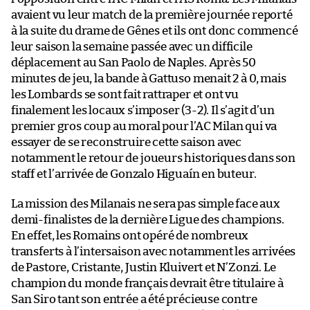
avaient vu leur match de la première journée reporté
à la suite du drame de Gênes et ils ont donc commencé
leur saison la semaine passée avec un difficile
déplacement au San Paolo de Naples. Après 50
minutes de jeu, la bande à Gattuso menait 2 à 0, mais
les Lombards se sont fait rattraper et ont vu
finalement les locaux s’imposer (3-2). Il s’agit d’un
premier gros coup au moral pour l’AC Milan qui va
essayer de se reconstruire cette saison avec
notamment le retour de joueurs historiques dans son
staff et l’arrivée de Gonzalo Higuaín en buteur.
La mission des Milanais ne sera pas simple face aux
demi-finalistes de la dernière Ligue des champions.
En effet, les Romains ont opéré de nombreux
transferts à l’intersaison avec notamment les arrivées
de Pastore, Cristante, Justin Kluivert et N’Zonzi. Le
champion du monde français devrait être titulaire à
San Siro tant son entrée a été précieuse contre