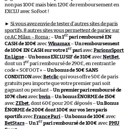
non pas 100€ mais bien 120€ de remboursement en
EXCLU avec SoFoot !
►
Si vous avez envie de tester d’autres sites de paris
sportifs, 8 autres sites vous permettent de parier sur
er
ce AC Milan – Roma :
–
Un 1
pari remboursé EN
CASH de 100€
avec
Winamax
–
Un remboursement
er
de 100€ EN CASH sur votre 1
pari
avec
ParionsSport
En Ligne
–
Un bonus EXCLUSIF de 310€
avec
NetBet
,
er
dont un 1
pari remboursé de 290€, en rentrant le
code « SOFOOT » –
Un bonus de 50€ SANS
CONDITION
avec
Betclic
qui vous offre 50€ de paris
gratuits peu importe que votre premier pari soit
gagnant ou perdant –
Un premier pari remboursé de
107€ chez
avec
bwin
–
Un bonus ÉNORME de 150€
avec
ZEbet
, dont 60€ pour 20€ déposés –
Un Bonus
ÉNORME de 200€ dont 100€ sur vos 1ers paris
sportifs
avec
France Pari
–
Un bonus de 100€
avec
er
BetStars
–
Un 1
pari remboursé de 100€
avec
PMU