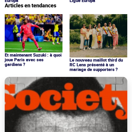
Europa
Ligue Europa
Articles en tendances
Et maintenant Suzuki : à quoi
joue Paris avec ses
Le nouveau maillot third du
gardiens ?
RC Lens présenté à un
mariage de supporters ?