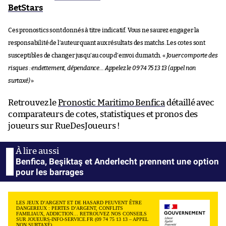
BetStars
Ces pronostics sont donnés à titre indicatif. Vous ne saurez engager la
responsabilité de l’auteur quant aux résultats des matchs. Les cotes sont
susceptibles de changer jusqu’au coup d’envoi du match. «
Jouer comporte des
risques : endettement, dépendance… Appelez le 09 74 75 13 13 (appel non
surtaxé)
»
Retrouvez le
Pronostic Maritimo Benfica
détaillé avec
comparateurs de cotes, statistiques et pronos des
joueurs sur RueDesJoueurs !
Benfica, Beşiktaş et Anderlecht prennent une option
pour les barrages
LES JEUX D’ARGENT ET DE HASARD PEUVENT ÊTRE
DANGEREUX : PERTES D’ARGENT, CONFLITS
FAMILIAUX, ADDICTION… RETROUVEZ NOS CONSEILS
SUR JOUEURS-INFO-SERVICE.FR (09 74 75 13 13 – APPEL
NON SURTAXÉ)