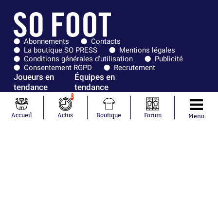
Abonnements
Contacts
La boutique SO PRESS
Mentions légales
Conditions générales d'utilisation
Publicité
Consentement RGPD
Recrutement
Joueurs en
Équipes en
tendance
tendance
0
Maghnes
Paris Saint-
Akliouche
Germain
Accueil
Actus
Boutique
Forum
Menu
Mohamed
Olympique de
Salah
Marseille
Lionel Messi
Real Madrid
Ferrán Torres
FIFA
Kilian Corredor
Olympique
Franco
lyonnais
Mastantuono
AS Monaco
Orel Mangala
FC Barcelone
Rio Mavuba
Argentine
Rodri
RC Strasbourg
Mika Godts
Trabzonspor