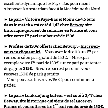
excellente dynamique, les Pays-Bas pourraient
s’imposer à Amsterdam face à la Macédoine du Nord.
►
Le pari « Victoire Pays-Bas et Moins de 4,5 buts
dans le match » est coté à 1,43 chez
Betway
, site
historique qui vient de se lancer en France et vous
er
offre votre 1
pari remboursé de 150€.
►
Profitez de 150€ offerts chez Betway
:-
Inscrivez-
er
vous en cliquant ici.
– Vous avez le droit à un 1
pari
remboursé en pari gratuit de 150€. – Misez par
er
exemple votre 1
pari de 150€ sur ce pari pour tenter
de gagner
215€
.- Si votre pari est perdant, vous
recevez 150€ de paris gratuits !
– Vous pouvez utiliser vos 150€ pour continuer à
parier.
►
Le pari « Luuk de Jong buteur » est coté à 2,47 chez
Betway
, site historique qui vient de se lancer en
er
France et vous offre votre 1
pari remboursé de 150€.