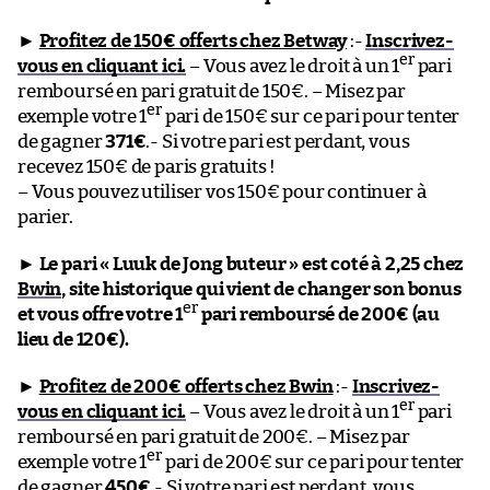
►
Profitez de 150€ offerts chez Betway
:-
Inscrivez-
er
vous en cliquant ici.
– Vous avez le droit à un 1
pari
remboursé en pari gratuit de 150€. – Misez par
er
exemple votre 1
pari de 150€ sur ce pari pour tenter
de gagner
371€
.- Si votre pari est perdant, vous
recevez 150€ de paris gratuits !
– Vous pouvez utiliser vos 150€ pour continuer à
parier.
►
Le pari « Luuk de Jong buteur » est coté à 2,25 chez
Bwin
, site historique qui vient de changer son bonus
er
et vous offre votre 1
pari remboursé de 200€ (au
lieu de 120€).
►
Profitez de 200€ offerts chez Bwin
:-
Inscrivez-
er
vous en cliquant ici.
– Vous avez le droit à un 1
pari
remboursé en pari gratuit de 200€. – Misez par
er
exemple votre 1
pari de 200€ sur ce pari pour tenter
de gagner
450€
.- Si votre pari est perdant, vous